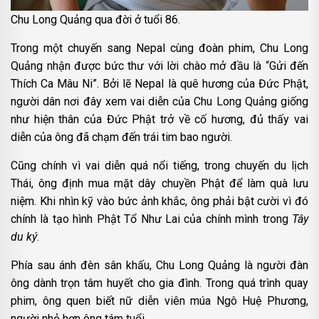
Chu Long Quảng qua đời ở tuổi 86.
Trong một chuyến sang Nepal cùng đoàn phim, Chu Long
Quảng nhận được bức thư với lời chào mở đầu là “Gửi đến
Thích Ca Mâu Ni”. Bởi lẽ Nepal là quê hương của Đức Phật,
người dân nơi đây xem vai diễn của Chu Long Quảng giống
như hiện thân của Đức Phật trở về cố hương, đủ thấy vai
diễn của ông đã chạm đến trái tim bao người.
Cũng chính vì vai diễn quá nổi tiếng, trong chuyến du lịch
Thái, ông định mua mặt dây chuyền Phật để làm quà lưu
niệm. Khi nhìn kỹ vào bức ảnh khắc, ông phải bật cười vì đó
chính là tạo hình Phật Tổ Như Lai của chính mình trong
Tây
du ký
.
Phía sau ánh đèn sân khấu, Chu Long Quảng là người đàn
ông dành trọn tâm huyết cho gia đình. Trong quá trình quay
phim, ông quen biết nữ diễn viên múa Ngô Huệ Phương,
người nhỏ hơn ông tám tuổi.