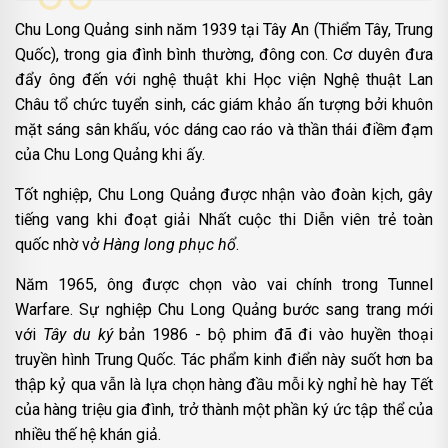
Chu Long Quảng sinh năm 1939 tại Tây An (Thiểm Tây, Trung
Quốc), trong gia đình bình thường, đông con. Cơ duyên đưa
đẩy ông đến với nghệ thuật khi Học viện Nghệ thuật Lan
Châu tổ chức tuyển sinh, các giám khảo ấn tượng bởi khuôn
mặt sáng sân khấu, vóc dáng cao ráo và thần thái điềm đạm
của Chu Long Quảng khi ấy.
Tốt nghiệp, Chu Long Quảng được nhận vào đoàn kịch, gây
tiếng vang khi đoạt giải Nhất cuộc thi Diễn viên trẻ toàn
quốc nhờ vở
Hàng long phục hổ
.
Năm 1965, ông được chọn vào vai chính trong Tunnel
Warfare. Sự nghiệp Chu Long Quảng bước sang trang mới
với
Tây du ký
bản 1986 - bộ phim đã đi vào huyền thoại
truyền hình Trung Quốc. Tác phẩm kinh điển này suốt hơn ba
thập kỷ qua vẫn là lựa chọn hàng đầu mỗi kỳ nghỉ hè hay Tết
của hàng triệu gia đình, trở thành một phần ký ức tập thể của
nhiều thế hệ khán giả.