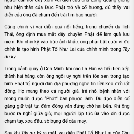
như hiện thân của Đức Phật trở về cố hương, đủ thấy vai
diễn của ông đã chạm đến trái tim bao người.
Cũng chính vì vai diễn quá nổi tiếng, trong chuyến du lịch
Thái, ông định mua mặt dây chuyền Phật để làm quà lưu
niệm. Khi nhìn kỹ vào bức ảnh khắc, ông phải bật cười vì đó
chính là tạo hình Phật Tổ Như Lai của chính mình trong
Tây
du ký
.
Trong cảnh quay ở Côn Minh, khi các La Hán và tiểu tiên xếp
thành hai hàng, còn ông ngồi uy nghi trên tòa sen trong tạo
hình Phật tổ, người dân địa phương nghe tin liền kéo đến rất
đông. Họ mang theo cả người già, trẻ nhỏ, bệnh nhân với
mong muốn được “Phật” ban phước lành. Dù đạo diễn cố
gắng giữ trật tự, đám đông vẫn đứng chờ hai bên. Khi ông
bước ra nghỉ giữa giờ, mọi người lập tức ùa vào xin được
chạm tay, xoa đầu, sờ bụng để cầu may.
Sau khi
Tây du ký
ra mắt, vai diễn Phật Tổ Như Lai của Chu