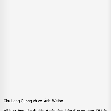
Chu Long Quảng và vợ. Ảnh: Weibo.
Về hưu, ông vẫn đi diễn ở các tỉnh, luôn đưa vợ theo để tiện