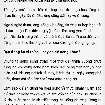
tôi càng không thể rời xa ông ấy”, bà từng nói.
Từ ngày cưới nhau đến khi ông qua đời, họ chưa từng xa
nhau lâu ngày. Dù đi đâu, ông cũng dắt tay vợ đi cùng.
Ngoài nghệ thuật, ông sống kín tiếng, thường tụ họp bạn bè,
đi dạo hoặc làm thiện nguyện. Gia đình ông yên ấm, ba con
gái đều đã trưởng thành và thành đạt. Sự ra đi của diễn viên
để lại niềm tiếc thương vô hạn của khán giả, đồng nghiệp.
Bạn đang ăn vì thích… hay ăn để sống khỏe?
Chúng ta đang sống trong một thời đại thịnh vượng chưa
từng có với công nghệ phát triển, đời sống tiện nghi, y học
hiện đại. Nhưng nghịch lý thay, bệnh tật lại ngày càng phổ
biến, thậm chí còn “trẻ hóa” một cách đáng sợ.
Làm sao để ăn đúng và hiểu đúng về thực phẩm? Làm sao
để đưa ăn uống trở về với vai trò vốn có của nó? Đó chính là
lý do cuốn sách Minh triết trong ăn uống phương Đông ra