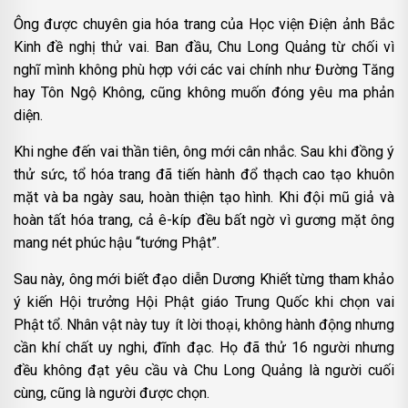
Ông được chuyên gia hóa trang của Học viện Điện ảnh Bắc
Kinh đề nghị thử vai. Ban đầu, Chu Long Quảng từ chối vì
nghĩ mình không phù hợp với các vai chính như Đường Tăng
hay Tôn Ngộ Không, cũng không muốn đóng yêu ma phản
diện.
Khi nghe đến vai thần tiên, ông mới cân nhắc. Sau khi đồng ý
thử sức, tổ hóa trang đã tiến hành đổ thạch cao tạo khuôn
mặt và ba ngày sau, hoàn thiện tạo hình. Khi đội mũ giả và
hoàn tất hóa trang, cả ê-kíp đều bất ngờ vì gương mặt ông
mang nét phúc hậu “tướng Phật”.
Sau này, ông mới biết đạo diễn Dương Khiết từng tham khảo
ý kiến Hội trưởng Hội Phật giáo Trung Quốc khi chọn vai
Phật tổ. Nhân vật này tuy ít lời thoại, không hành động nhưng
cần khí chất uy nghi, đĩnh đạc. Họ đã thử 16 người nhưng
đều không đạt yêu cầu và Chu Long Quảng là người cuối
cùng, cũng là người được chọn.