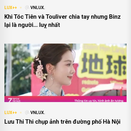
LUX++
VNLUX.
Khi Tóc Tiên và Touliver chia tay nhưng Binz
lại là người… luỵ nhất
LUX++
VNLUX.