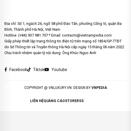
Địa chỉ: Số 1, ngách 26, ngõ 58 phố Đào Tấn, phường Cống Vị, quận Ba
Đình, Thành phố Hà Nội, Việt Nam
Hotline: (+84) 937 981 707 * Email: contacts@vietnampedia.com
Giấy phép thiết lập trang thông tin điện tử trên mạng số 1834/GP-TTĐT
do Sở Thông tin và Truyền thông Hà Nội cấp ngày 15 tháng 06 năm 2022
Chịu trách nhiệm quản lý nội dung: Ông Khúc Ngọc Anh
Facebook
Tiktok
Youtube
COPYRIGHT @ VNLUXURY.VN. DESIGN BY
VNPEDIA
LIÊN HỆ
QUẢNG CÁO
STORE
RSS