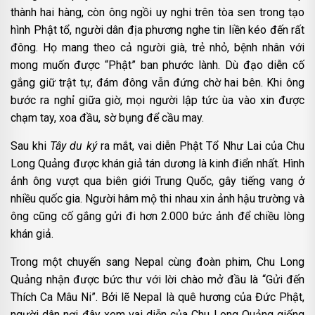
thành hai hàng, còn ông ngồi uy nghi trên tòa sen trong tạo
hình Phật tổ, người dân địa phương nghe tin liền kéo đến rất
đông. Họ mang theo cả người già, trẻ nhỏ, bệnh nhân với
mong muốn được “Phật” ban phước lành. Dù đạo diễn cố
gắng giữ trật tự, đám đông vẫn đứng chờ hai bên. Khi ông
bước ra nghỉ giữa giờ, mọi người lập tức ùa vào xin được
chạm tay, xoa đầu, sờ bụng để cầu may.
Sau khi
Tây du ký
ra mắt, vai diễn Phật Tổ Như Lai của Chu
Long Quảng được khán giả tán dương là kinh điển nhất. Hình
ảnh ông vượt qua biên giới Trung Quốc, gây tiếng vang ở
nhiều quốc gia. Người hâm mộ thi nhau xin ảnh hậu trường và
ông cũng cố gắng gửi đi hơn 2.000 bức ảnh để chiều lòng
khán giả.
Trong một chuyến sang Nepal cùng đoàn phim, Chu Long
Quảng nhận được bức thư với lời chào mở đầu là “Gửi đến
Thích Ca Mâu Ni”. Bởi lẽ Nepal là quê hương của Đức Phật,
người dân nơi đây xem vai diễn của Chu Long Quảng giống