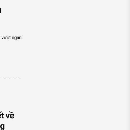
n
i vượt ngàn
ết về
ng