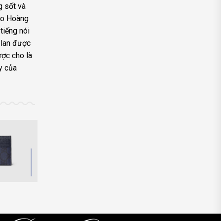
g sốt và
cho Hoàng
tiếng nói
 lan được
ược cho là
y của