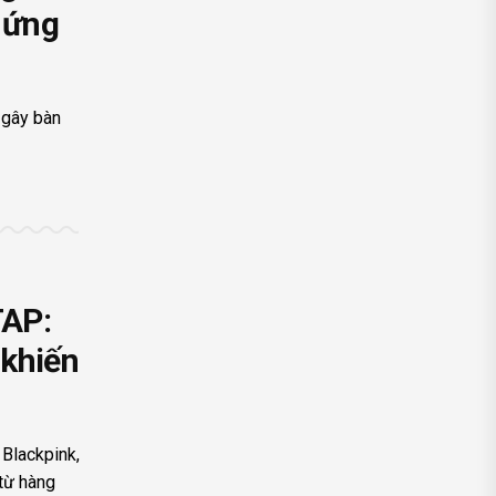
 ứng
 gây bàn
TAP:
 khiến
 Blackpink,
 từ hàng