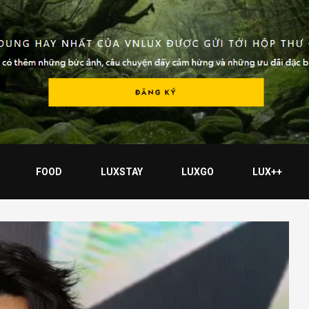
FOOD
LUXSTAY
LUXGO
LUX++