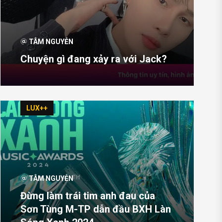
TÂM NGUYỄN
Chuyện gì đang xảy ra với Jack?
LUX++
TÂM NGUYỄN
Đừng làm trái tim anh đau của
Sơn Tùng M-TP dẫn đầu BXH Làn