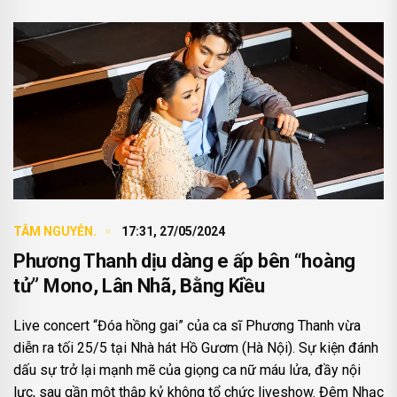
TÂM NGUYỄN.
17:31, 27/05/2024
Phương Thanh dịu dàng e ấp bên “hoàng
tử” Mono, Lân Nhã, Bằng Kiều
Live concert “Đóa hồng gai” của ca sĩ Phương Thanh vừa
diễn ra tối 25/5 tại Nhà hát Hồ Gươm (Hà Nội). Sự kiện đánh
dấu sự trở lại mạnh mẽ của giọng ca nữ máu lửa, đầy nội
lực, sau gần một thập kỷ không tổ chức liveshow. Đêm Nhạc