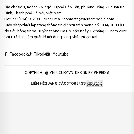
Địa chỉ: Số 1, ngách 26, ngõ 58 phố Đào Tấn, phường Cống Vị, quận Ba
Đình, Thành phố Hà Nội, Việt Nam
Hotline: (+84) 937 981 707 * Email: contacts@vietnampedia.com
Giấy phép thiết lập trang thông tin điện tử trên mạng số 1834/GP-TTĐT
do Sở Thông tin và Truyền thông Hà Nội cấp ngày 15 tháng 06 năm 2022
Chịu trách nhiệm quản lý nội dung: Ông Khúc Ngọc Anh
Facebook
Tiktok
Youtube
COPYRIGHT @ VNLUXURY.VN. DESIGN BY
VNPEDIA
LIÊN HỆ
QUẢNG CÁO
STORE
RSS