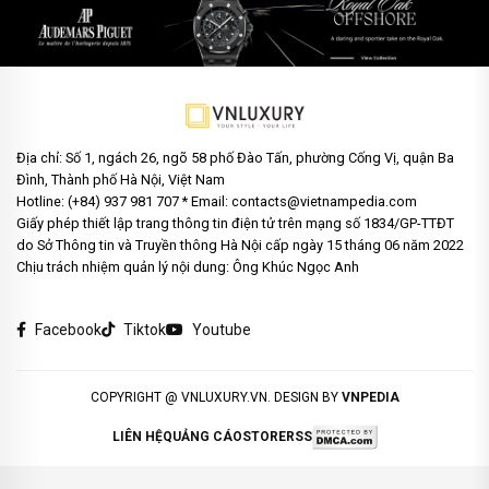
Địa chỉ: Số 1, ngách 26, ngõ 58 phố Đào Tấn, phường Cống Vị, quận Ba
Đình, Thành phố Hà Nội, Việt Nam
Hotline: (+84) 937 981 707 * Email: contacts@vietnampedia.com
Giấy phép thiết lập trang thông tin điện tử trên mạng số 1834/GP-TTĐT
do Sở Thông tin và Truyền thông Hà Nội cấp ngày 15 tháng 06 năm 2022
Chịu trách nhiệm quản lý nội dung: Ông Khúc Ngọc Anh
Facebook
Tiktok
Youtube
COPYRIGHT @ VNLUXURY.VN. DESIGN BY
VNPEDIA
LIÊN HỆ
QUẢNG CÁO
STORE
RSS