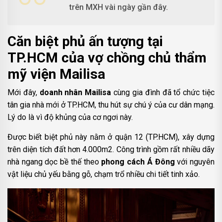
trên MXH vài ngày gần đây.
Căn biệt phủ ấn tượng tại
TP.HCM của vợ chồng chủ thẩm
mỹ viện Mailisa
Mới đây,
doanh nhân Mailisa
cùng gia đình đã tổ chức tiệc
tân gia nhà mới ở TP.HCM, thu hút sự chú ý của cư dân mạng.
Lý do là vì độ khủng của cơ ngơi này.
Được biết biệt phủ này nằm ở quận 12 (TP.HCM), xây dựng
trên diện tích đất hơn 4.000m2. Công trình gồm rất nhiều dãy
nhà ngang dọc bề thế theo
phong cách Á Đông
với nguyên
vật liệu chủ yếu bằng gỗ, chạm trổ nhiều chi tiết tinh xảo.