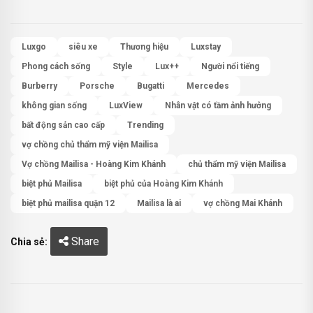
Luxgo
siêu xe
Thương hiệu
Luxstay
Phong cách sống
Style
Lux++
Người nổi tiếng
Burberry
Porsche
Bugatti
Mercedes
không gian sống
LuxView
Nhân vật có tầm ảnh hưởng
bất động sản cao cấp
Trending
vợ chồng chủ thẩm mỹ viện Mailisa
Vợ chồng Mailisa - Hoàng Kim Khánh
chủ thẩm mỹ viện Mailisa
biệt phủ Mailisa
biệt phủ của Hoàng Kim Khánh
biệt phủ mailisa quận 12
Mailisa là ai
vợ chồng Mai Khánh
Share
Chia sẻ: