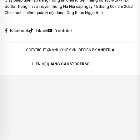
Giấy phép thiết lập trang thông tin điện tử trên mạng số 1834/GP-TTĐT
do Sở Thông tin và Truyền thông Hà Nội cấp ngày 15 tháng 06 năm 2022
Chịu trách nhiệm quản lý nội dung: Ông Khúc Ngọc Anh
Facebook
Tiktok
Youtube
COPYRIGHT @ VNLUXURY.VN. DESIGN BY
VNPEDIA
LIÊN HỆ
QUẢNG CÁO
STORE
RSS