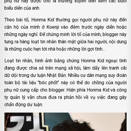
phụ nữ này được cho là thường xuyên đến xem các buổi
biểu diễn của anh.
Theo bài tố, Honma Kid thường gọi người phụ nữ này đến
căn hộ của mình ở Koenji vào đêm trước ngày diễn hoặc
những ngày nghỉ. Để chứng minh lời tố của mình, blogger này
tung ra hàng loạt tin nhắn thân mật giữa hai người, nội dung
là những cuộc hẹn tới nhà hoặc những lời gợi tình...
Loạt tin nhắn, hình ảnh bằng chứng Honma Kid ngoại tình
đang được chia sẻ trên mạng xã hội, làm dấy lên tranh cãi
dữ dội trong dư luận Nhật Bản. Nhiều cư dân mạng suy đoán
toàn bộ tài liệu "bóc phốt" này có thể do chồng của người
phụ nữ cung cấp cho blogger. Hiện phía Honma Kid và công
ty quản lý vẫn chưa đưa ra phản hồi về vụ việc đang gây
chấn động dư luận.