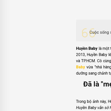
Cuộc sống 
Huyền Baby
là một 
2013, Huyền Baby lê
và TP.HCM. Cô cùng 
Baby
vừa "nhá hàng"
dưỡng sang chảnh tạ
Đã là "m
Trong bộ ảnh này, H
Huyền Baby vẫn sở h