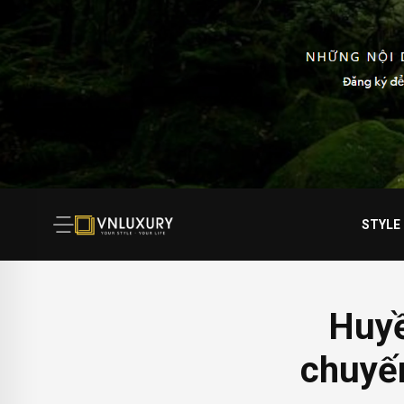
STYLE
Huyề
chuyến