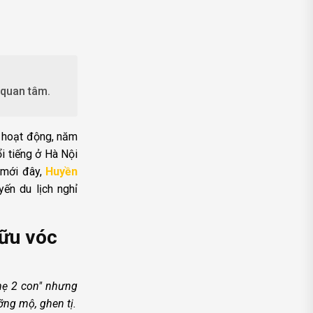
 quan tâm.
n hoạt động, năm
i tiếng ở Hà Nội
 mới đây,
Huyền
ến du lịch nghỉ
hữu vóc
mẹ 2 con" nhưng
ng mộ, ghen tị.