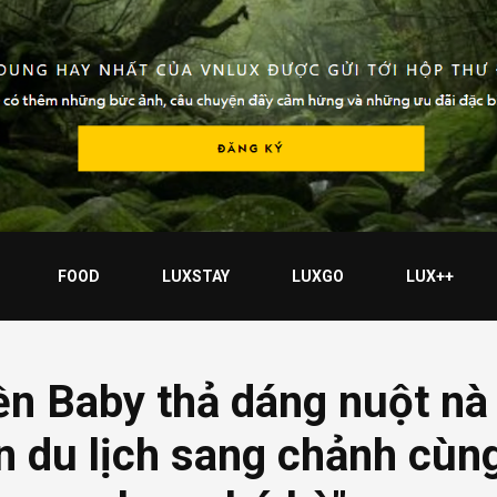
FOOD
LUXSTAY
LUXGO
LUX++
n Baby thả dáng nuột nà 
 du lịch sang chảnh cùng