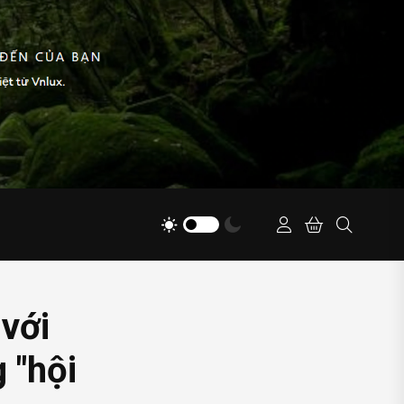
với
 "hội