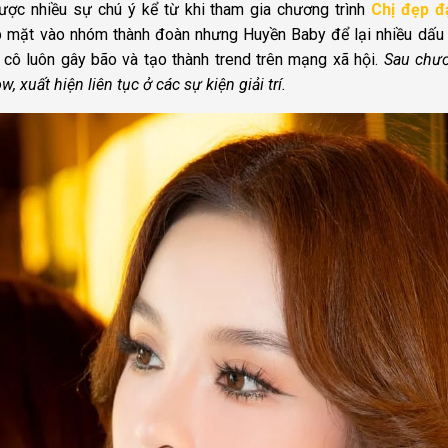
ợc nhiều sự chú ý kể từ khi tham gia chương trình
Chị đẹp đ
mặt vào nhóm thành đoàn nhưng Huyền Baby để lại nhiều dấu ấ
cô luôn gây bão và tạo thành trend trên mạng xã hội.
Sau chươ
, xuất hiện liên tục ở các sự kiện giải trí.