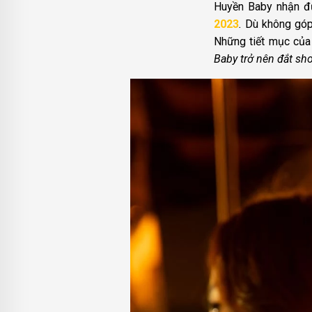
Huyền Baby nhận đư
2023
.
Dù không góp 
Những tiết mục của 
Baby trở nên đắt show