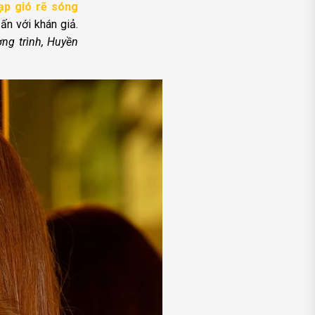
ạp gió rẽ sóng
n với khán giả.
ng trình, Huyền