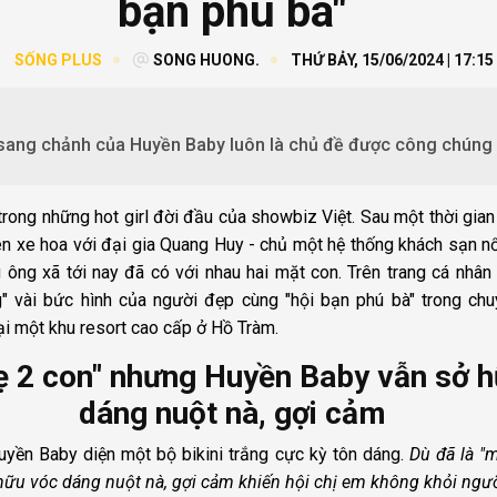
bạn phú bà"
SỐNG PLUS
SONG HUONG.
THỨ BẢY, 15/06/2024 | 17:15
sang chảnh của Huyền Baby luôn là chủ đề được công chúng
trong những hot girl đời đầu của showbiz Việt. Sau một thời gia
n xe hoa với đại gia Quang Huy - chủ một hệ thống khách sạn nổ
ông xã tới nay đã có với nhau hai mặt con. Trên trang cá nhân
 vài bức hình của người đẹp cùng "hội bạn phú bà" trong chuy
i một khu resort cao cấp ở Hồ Tràm.
ẹ 2 con" nhưng Huyền Baby vẫn sở 
dáng nuột nà, gợi cảm
uyền Baby diện một bộ bikini trắng cực kỳ tôn dáng.
Dù đã là "
ữu vóc dáng nuột nà, gợi cảm khiến hội chị em không khỏi ngưỡ