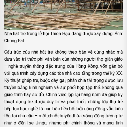
Nhà hát tre trong lễ hội Thiên Hậu đang được xây dựng. Ảnh:
Chong Fat
Cấu trúc của nhà hát tre không theo bản vẽ cứng nhắc mà
dựa vào tri thức phi văn bản của những người thợ giàn giáo
– nghề truyền thống đặc trưng của Hồng Kông, vốn gắn bó
với quá trình xây dựng các tòa nhà cao tầng trong thế kỷ XX.
Kỹ thuật ghép tre, buộc dây gai, phân chia tải trọng được lưu
truyền bằng kinh nghiệm và sự phối hợp tập thể, không qua
giáo trình hay sơ đồ. Chính việc lặp lại hàng năm đã giúp kỹ
thuật dựng tre được duy trì và phát triển, những lớp thợ trẻ
tiếp tục học nghề từ các bậc tiền bối bởi cộng đồng vẫn luôn
tồn tại nhu cầu – một chuỗi truyền thừa sống động tương tự
như ở đền Ise Jingu, nhưng phi chính thống và mang tính