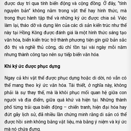
được duy trì qua tính biến động và cộng đồng. Ở đây, “tính
nguyên bản” không nằm trong vật thể hay hình thức, mà
trong thực hành tập thể và những ký ức được chia sẻ. Việc
làm lại, tháo dỡ và dựng lên của các di sản kiến trúc như thế
này tại Hồng Kông được đánh giá là một hình thức sáng tạo
văn hóa, biến kiến trúc trở thành phương tiện gìn giữ bản sắc
đô thị và nghề thủ công, dù chỉ tồn tại vài ngày mỗi năm
nhưng thành công tạo nên sự tiếp biến văn hóa.
Khi ký ức được phục dựng
Ngay cả khi vật thể được phục dựng hoặc di dời, nó vẫn có
thể mang theo ký ức văn hóa. Tái thiết, ở nghĩa này, không
phải là sự thay thế, mà là khôi phục mối quan hệ giữa con
người và địa điểm, giữa quá khứ và hiện tại. Những thành
phố từng trải qua biến động – chiến tranh, hiện đại hóa hay
đứt gãy lịch sử, đã nhiều lần chứng minh rằng di sản có thể
được hồi sinh không bằng vật liệu, mà bằng ý niệm và ký ức
mà nó chứa đựng.