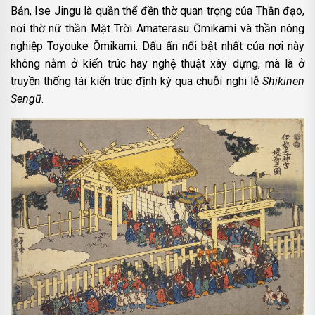
Bản, Ise Jingu là quần thể đền thờ quan trọng của Thần đạo,
nơi thờ nữ thần Mặt Trời Amaterasu Ōmikami và thần nông
nghiệp Toyouke Ōmikami. Dấu ấn nổi bật nhất của nơi này
không nằm ở kiến trúc hay nghệ thuật xây dựng, mà là ở
truyền thống tái kiến trúc định kỳ qua chuỗi nghi lễ
Shikinen
Sengū
.