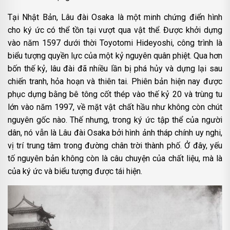
Tại Nhật Bản, Lâu đài Osaka là một minh chứng điển hình
cho ký ức có thể tồn tại vượt qua vật thể. Được khởi dựng
vào năm 1597 dưới thời Toyotomi Hideyoshi, công trình là
biểu tượng quyền lực của một kỷ nguyên quân phiệt. Qua hơn
bốn thế kỷ, lâu đài đã nhiều lần bị phá hủy và dựng lại sau
chiến tranh, hỏa hoạn và thiên tai. Phiên bản hiện nay được
phục dựng bằng bê tông cốt thép vào thế kỷ 20 và trùng tu
lớn vào năm 1997, về mặt vật chất hầu như không còn chút
nguyên gốc nào. Thế nhưng, trong ký ức tập thể của người
dân, nó vẫn là Lâu đài Osaka bởi hình ảnh tháp chính uy nghi,
vị trí trung tâm trong đường chân trời thành phố. Ở đây, yếu
tố nguyên bản không còn là câu chuyện của chất liệu, mà là
của ký ức và biểu tượng được tái hiện.