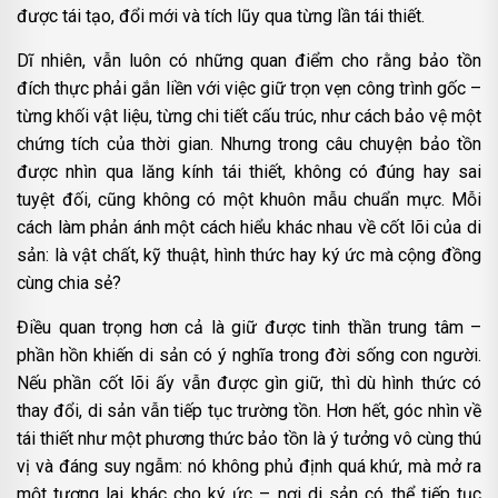
được tái tạo, đổi mới và tích lũy qua từng lần tái thiết.
Dĩ nhiên, vẫn luôn có những quan điểm cho rằng bảo tồn
đích thực phải gắn liền với việc giữ trọn vẹn công trình gốc –
từng khối vật liệu, từng chi tiết cấu trúc, như cách bảo vệ một
chứng tích của thời gian. Nhưng trong câu chuyện bảo tồn
được nhìn qua lăng kính tái thiết, không có đúng hay sai
tuyệt đối, cũng không có một khuôn mẫu chuẩn mực. Mỗi
cách làm phản ánh một cách hiểu khác nhau về cốt lõi của di
sản: là vật chất, kỹ thuật, hình thức hay ký ức mà cộng đồng
cùng chia sẻ?
Điều quan trọng hơn cả là giữ được tinh thần trung tâm –
phần hồn khiến di sản có ý nghĩa trong đời sống con người.
Nếu phần cốt lõi ấy vẫn được gìn giữ, thì dù hình thức có
thay đổi, di sản vẫn tiếp tục trường tồn. Hơn hết, góc nhìn về
tái thiết như một phương thức bảo tồn là ý tưởng vô cùng thú
vị và đáng suy ngẫm: nó không phủ định quá khứ, mà mở ra
một tương lai khác cho ký ức – nơi di sản có thể tiếp tục