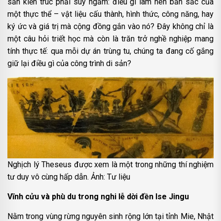
sản kiến trúc phải suy ngẫm: điều gì làm nên bản sắc của
một thực thể – vật liệu cấu thành, hình thức, công năng, hay
ký ức và giá trị mà cộng đồng gắn vào nó? Đây không chỉ là
một câu hỏi triết học mà còn là trăn trở nghề nghiệp mang
tính thực tế: qua mỗi dự án trùng tu, chúng ta đang cố gắng
giữ lại điều gì của công trình di sản?
Nghịch lý Theseus được xem là một trong những thí nghiệm
tư duy vô cùng hấp dẫn. Ảnh: Tư liệu
Vĩnh cửu và phù du trong nghi lễ dời đền Ise Jingu
Nằm trong vùng rừng nguyên sinh rộng lớn tại tỉnh Mie, Nhật