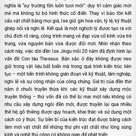
nghĩa là “sự trường tồn luôn tươi mới”: duy trì cảm giác mới
mẻ mà không từ bỏ hình thức cổ điển. Thay vì bảo tồn kết
cấu vật chất bằng mọi giá, Ise giữ gìn hoa văn, tỷ lệ, kỹ thuật
ghép nối và nghi lễ. Kết quả là một nghịch lý được tạo ra với
chủ đích rõ ràng, công trình mang vẻ đẹp vừa cổ kính vừa trẻ
trung, vừa nguyên bản vừa được đổi mới. Nhìn nhận theo
cách này, việc dời đền Ise Jingu mỗi 20 năm đã định hình lại
vấn đề Con tàu Theseus. Bản sắc ở đây không được neo
giữ trong vật liệu bất biến mà trong quá trình kiến trúc liên
tục – một tiến trình không gián đoạn về kỹ thuật, lâm nghiệp,
nghi lễ và sự công nhận của công chúng. Giá trị của đền thờ
nằm ở chuỗi truyền thừa khi: các kỹ thuật xây dựng mộc
truyền thống – thứ vốn đã có thể bị mai một nếu không có
nhu cầu xây dựng ngôi đền mới, được truyền lại qua nhiều
thế hệ; gỗ thiêng được quy hoạch, khai thác và sử dụng một
cách có ý thức. Sự bền bỉ của kiến trúc đạt được bằng cách
làm mới vật chất để những thứ phi vật chất như lòng sùng
kính và nghề thủ công có không gian để phát triển.