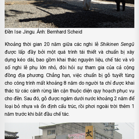
Đền Ise Jingu. Ảnh: Bernhard Scheid
Khoảng thời gian 20 năm giữa các nghi lễ
Shikinen Sengū
được lấp đầy bởi một quá trình tái thiết và chuẩn bị xây
dựng kéo dài, bao gồm khai thác nguyên liệu, chế tác và vô
số nghi lễ phụ lớn nhỏ, đòi hỏi sự tham gia của cả cộng
đồng địa phương. Chẳng hạn, việc chuẩn bị gỗ tuyết tùng
cho công trình mất khoảng 8 năm do người ta chỉ được khai
thác từ các cánh rừng lân cận thuộc diện quy hoạch phục vụ
cho đền. Sau đó, gỗ được ngâm dưới nước khoảng 2 năm để
loại bỏ nhựa và ổn định cấu trúc, rồi phơi ngoài trời thêm 1
năm trước khi bắt đầu chế tác.