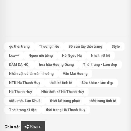
gu thời trang
Thương hiệu
Bộ sưu tập thời trang
Style
Lux++
Người nổi tiếng
Hồ Ngọc Hà
Nhà thiết kế
ĐẦM DẠ HỘI
hoa hậu Hương Giang
Thời trang - Làm đẹp
Nhân vật có tầm ảnh hưởng
Văn Mai Hương
NTK Hà Thanh Huy
thiết kế tinh tế
Sức khỏe - làm đẹp
Hà Thanh Huy
Nhà thiết kế Hà Thanh Huy
siêu mẫu Lan Khuê
thiết kế trang phục
thời trang tinh tế
Thời trang đi tiệc
thời trang Hà Thanh Huy
Share
Chia sẻ: