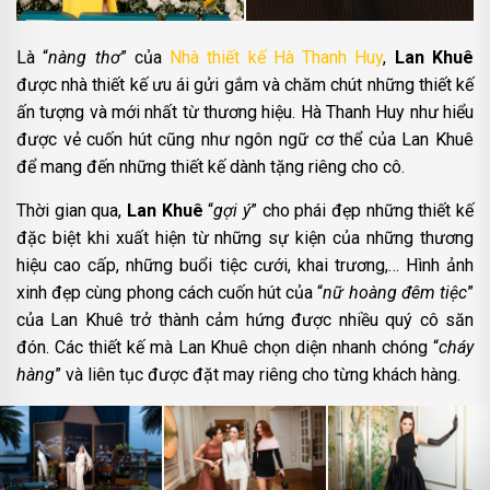
Là “
nàng thơ
” của
Nhà thiết kế Hà Thanh Huy
,
Lan Khuê
được nhà thiết kế ưu ái gửi gắm và chăm chút những thiết kế
ấn tượng và mới nhất từ thương hiệu. Hà Thanh Huy như hiểu
được vẻ cuốn hút cũng như ngôn ngữ cơ thể của Lan Khuê
để mang đến những thiết kế dành tặng riêng cho cô.
Thời gian qua,
Lan Khuê
“
gợi ý
” cho phái đẹp những thiết kế
đặc biệt khi xuất hiện từ những sự kiện của những thương
hiệu cao cấp, những buổi tiệc cưới, khai trương,… Hình ảnh
xinh đẹp cùng phong cách cuốn hút của “
nữ hoàng đêm tiệc
”
của Lan Khuê trở thành cảm hứng được nhiều quý cô săn
đón. Các thiết kế mà Lan Khuê chọn diện nhanh chóng “
cháy
hàng
” và liên tục được đặt may riêng cho từng khách hàng.