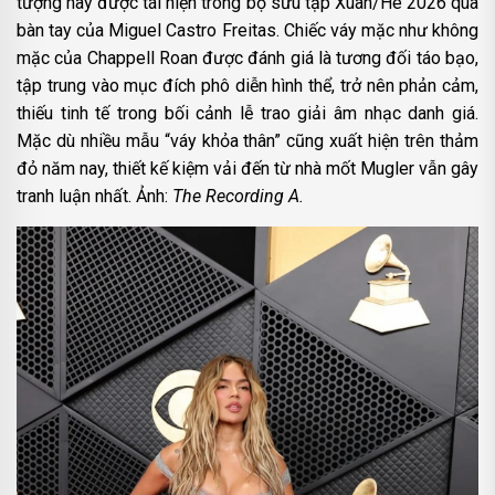
tượng này được tái hiện trong bộ sưu tập Xuân/Hè 2026 qua
bàn tay của Miguel Castro Freitas. Chiếc váy mặc như không
mặc của Chappell Roan được đánh giá là tương đối táo bạo,
tập trung vào mục đích phô diễn hình thể, trở nên phản cảm,
thiếu tinh tế trong bối cảnh lễ trao giải âm nhạc danh giá.
Mặc dù nhiều mẫu “váy khỏa thân” cũng xuất hiện trên thảm
đỏ năm nay, thiết kế kiệm vải đến từ nhà mốt Mugler vẫn gây
tranh luận nhất. Ảnh:
The Recording A.