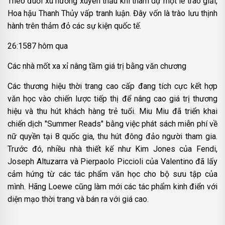
Theo đuổi xu hướng xuyên thấu khi tham dự một lễ trao giải,
Hoa hậu Thanh Thủy vấp tranh luận. Đây vốn là trào lưu thịnh
hành trên thảm đỏ các sự kiện quốc tế.
26:1587 hôm qua
Các nhà mốt xa xỉ nâng tầm giá trị bằng văn chương
Các thương hiệu thời trang cao cấp đang tích cực kết hợp
văn học vào chiến lược tiếp thị để nâng cao giá trị thương
hiệu và thu hút khách hàng trẻ tuổi. Miu Miu đã triển khai
chiến dịch "Summer Reads" bằng việc phát sách miễn phí về
nữ quyền tại 8 quốc gia, thu hút đông đảo người tham gia.
Trước đó, nhiều nhà thiết kế như Kim Jones của Fendi,
Joseph Altuzarra và Pierpaolo Piccioli của Valentino đã lấy
cảm hứng từ các tác phẩm văn học cho bộ sưu tập của
mình. Hãng Loewe cũng làm mới các tác phẩm kinh điển với
diện mạo thời trang và bán ra với giá cao.