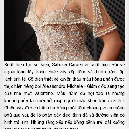
Xuất hiện tại sự kiện, Sabrina Carpenter xuất hiện với vẻ
ngoài lộng lẫy trong chiếc váy xếp tầng và đính cườm lấp
lánh tinh tế. Cô diện thiết kế xuyên thấu màu hồng phấn được
thực hiện riêng bởi Alessandro Michele - Giám đốc sáng tạo
của nhà mốt Valentino. Mẫu đầm dạ hội tạo ra những
khoảng nửa kín nửa hở, giúp người mặc khoe khéo da thịt.
Chiếc váy được nhấn nhá bằng một tấm choàng voan mỏng
phủ qua vai, để lộ phần dây đeo đính đá và đường viền cổ
hình trái tim. Những tầng xếp nếp bồng bềnh trải dài xuống