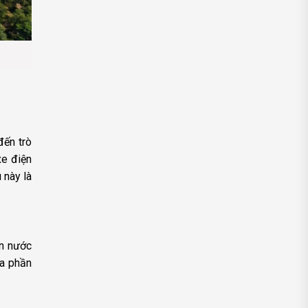
đến trò
xe điện
 này là
àn nước
ba phần