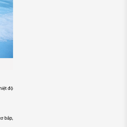
hiệt độ
cơ bắp,