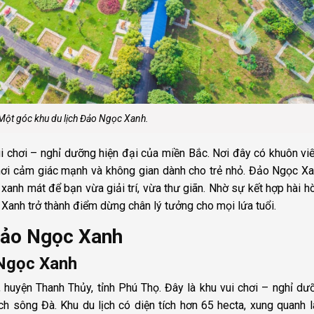
Một góc khu du lịch Đảo Ngọc Xanh.
ui chơi – nghỉ dưỡng hiện đại của miền Bắc. Nơi đây có khuôn vi
 chơi cảm giác mạnh và không gian dành cho trẻ nhỏ. Đảo Ngọc X
xanh mát để bạn vừa giải trí, vừa thư giãn. Nhờ sự kết hợp hài h
c Xanh trở thành điểm dừng chân lý tưởng cho mọi lứa tuổi.
 Đảo Ngọc Xanh
 Ngọc Xanh
, huyện Thanh Thủy, tỉnh Phú Thọ. Đây là khu vui chơi – nghỉ dư
ịch sông Đà. Khu du lịch có diện tích hơn 65 hecta, xung quanh 