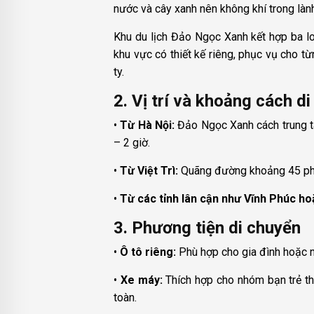
nước và cây xanh nên không khí trong là
Khu du lịch Đảo Ngọc Xanh kết hợp ba loại
khu vực có thiết kế riêng, phục vụ cho 
ty.
2. Vị trí và khoảng cách d
•
Từ Hà Nội:
Đảo Ngọc Xanh cách trung t
– 2 giờ.
•
Từ Việt Trì:
Quãng đường khoảng 45 phút
•
Từ các tỉnh lân cận như Vĩnh Phúc ho
3. Phương tiện di chuyển
•
Ô tô riêng:
Phù hợp cho gia đình hoặc nh
•
Xe máy:
Thích hợp cho nhóm bạn trẻ t
toàn.