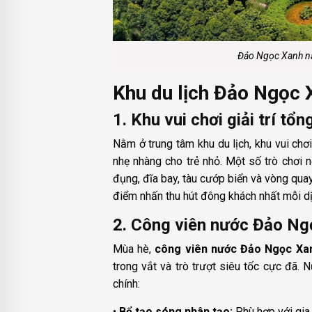
Đảo Ngọc Xanh nằm
Khu du lịch Đảo Ngọc 
1. Khu vui chơi giải trí tổn
Nằm ở trung tâm khu du lịch, khu vui chơ
nhẹ nhàng cho trẻ nhỏ. Một số trò chơi nổ
đụng, đĩa bay, tàu cướp biển và vòng qua
điểm nhấn thu hút đông khách nhất mỗi dịp
2. Công viên nước Đảo Ng
Mùa hè,
công viên nước Đảo Ngọc Xa
trong vắt và trò trượt siêu tốc cực đã.
chính:
•
Bể tạo sóng nhân tạo:
Phù hợp với gia 