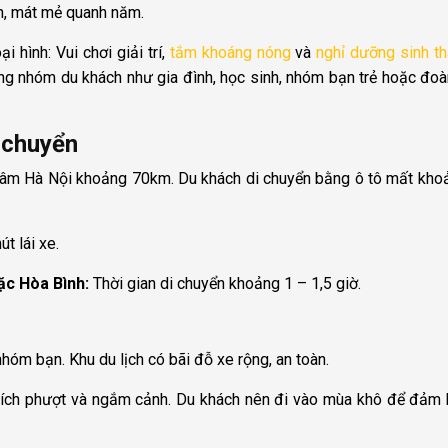
nh, mát mẻ quanh năm.
 hình: Vui chơi giải trí,
tắm khoáng nóng
và
nghỉ dưỡng sinh th
từng nhóm du khách như gia đình, học sinh, nhóm bạn trẻ hoặc đo
i chuyển
âm Hà Nội khoảng 70km. Du khách di chuyển bằng ô tô mất kho
 lái xe.
ặc Hòa Bình:
Thời gian di chuyển khoảng 1 – 1,5 giờ.
óm bạn. Khu du lịch có bãi đỗ xe rộng, an toàn.
hích phượt và ngắm cảnh. Du khách nên đi vào mùa khô để đảm