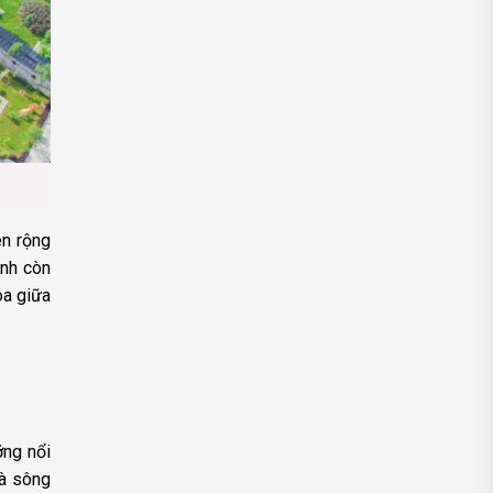
ên rộng
anh còn
òa giữa
ỡng nổi
là sông