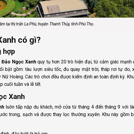
 tại thị trấn La Phù, huyện Thanh Thủy, tỉnh Phú Thọ.
Xanh có gì?
g hợp
i
Đảo Ngọc Xanh
quy tụ hơn 20 trò hiện đại, từ cảm giác mạnh 
i bật gồm: tàu lượn siêu tốc, đu quay mặt trời, tháp rơi tự do, 
y Nữ Hoàng. Các trò chơi đều được kiểm định an toàn định kỳ. Khu
 cuối tuần và lễ tết.
ọc Xanh
nh
luôn tấp nập du khách, mở cửa từ tháng 4 đến tháng 9 với l
 Nước trong, sạch và được thay lọc thường xuyên. Khu này gồm 
đình, đặc biệt là trẻ em.