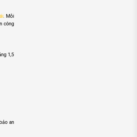
ái
. Mỗi
àn công
ảng 1,5
 bảo an