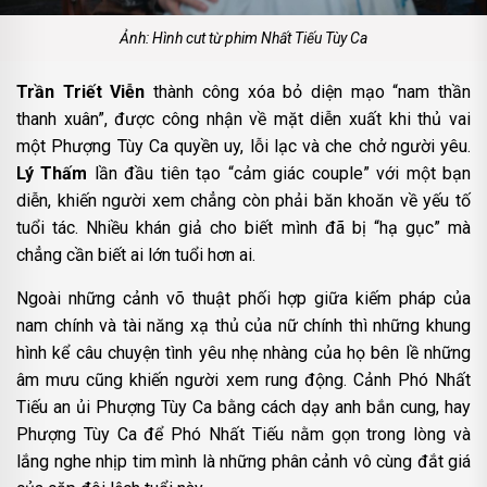
Ảnh: Hình cut từ phim Nhất Tiếu Tùy Ca
Trần Triết Viễn
thành công xóa bỏ diện mạo “nam thần
thanh xuân”, được công nhận về mặt diễn xuất khi thủ vai
một Phượng Tùy Ca quyền uy, lỗi lạc và che chở người yêu.
Lý Thấm
lần đầu tiên tạo “cảm giác couple” với một bạn
diễn, khiến người xem chẳng còn phải băn khoăn về yếu tố
tuổi tác. Nhiều khán giả cho biết mình đã bị “hạ gục” mà
chẳng cần biết ai lớn tuổi hơn ai.
Ngoài những cảnh võ thuật phối hợp giữa kiếm pháp của
nam chính và tài năng xạ thủ của nữ chính thì những khung
hình kể câu chuyện tình yêu nhẹ nhàng của họ bên lề những
âm mưu cũng khiến người xem rung động. Cảnh Phó Nhất
Tiếu an ủi Phượng Tùy Ca bằng cách dạy anh bắn cung, hay
Phượng Tùy Ca để Phó Nhất Tiếu nằm gọn trong lòng và
lắng nghe nhịp tim mình là những phân cảnh vô cùng đắt giá