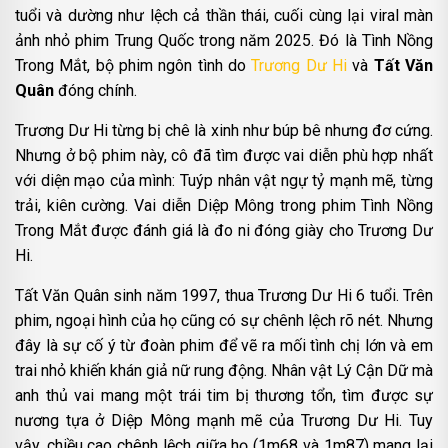
tuổi và dường như lệch cả thần thái, cuối cùng lại viral màn
ảnh nhỏ phim Trung Quốc trong năm 2025. Đó là Tình Nồng
Trong Mắt, bộ phim ngôn tình do
Trương Dư Hi
và
Tất Văn
Quân
đóng chính.
Trương Dư Hi từng bị chê là xinh như búp bê nhưng đơ cứng.
Nhưng ở bộ phim này, cô đã tìm được vai diễn phù hợp nhất
với diện mạo của mình: Tuýp nhân vật ngự tỷ mạnh mẽ, từng
trải, kiên cường. Vai diễn Diệp Mông trong phim Tình Nồng
Trong Mắt được đánh giá là đo ni đóng giày cho Trương Dư
Hi.
Tất Văn Quân sinh năm 1997, thua Trương Dư Hi 6 tuổi. Trên
phim, ngoại hình của họ cũng có sự chênh lệch rõ nét. Nhưng
đây là sự cố ý từ đoàn phim để vẽ ra mối tình chị lớn và em
trai nhỏ khiến khán giả nữ rung động. Nhân vật Lý Cận Dữ mà
anh thủ vai mang một trái tim bị thương tổn, tìm được sự
nương tựa ở Diệp Mông mạnh mẽ của Trương Dư Hi. Tuy
vậy, chiều cao chênh lệch giữa họ (1m68 và 1m87) mang lại