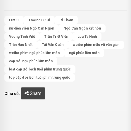
Lux++
Trương Dư Hi
Lý Thấm
nữ diễn viên Ngô Cẩn Ngôn
Ngô Cẩn Ngôn kết hôn
Vương Tinh Việt
Trần Triết Viễn
Lưu Tá Ninh
Trần Hạc Nhất
Tất Văn Quân
weibo phim mặc vũ vân gian
weibo phim ngũ phúc lâm môn
ngũ phúc lâm môn
cặp đôi ngũ phúc lâm môn
loạt cặp đôi lệch tuổi phim trung quốc
top cặp đôi lệch tuổi phim trung quốc
Share
Chia sẻ: