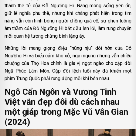
thành thê tử của Đỗ Ngưỡng Hi. Nàng mong sống yên ổn,
giữ lễ nghĩa phu thê, nhưng khi chàng phát hiện trong tim
nàng vẫn còn hình bóng người chồng quá cố, sự ghen tuông
âm thầm của Đỗ Ngưỡng Hi bắt đầu len lỏi, làm rung chuyển
mối quan hệ tưởng chừng bình lặng ấy.
Những lời mang giọng điệu “nũng nịu” dỗi hờn của Đỗ
Ngưỡng Hi và biểu cảm khó xử, ngại ngùng nhưng vẫn chiều
chuộng của Thọ Hoa chính là gia vị ngọt ngào cho cặp đôi
Ngũ Phúc Lâm Môn. Cặp đôi lệch tuổi này đã khiến mọt
phim Trung Quốc phải rung động mỗi khi bên nhau.
Ngô Cẩn Ngôn và Vương Tinh
Việt vẫn đẹp đôi dù cách nhau
một giáp trong Mặc Vũ Vân Gian
(2024)