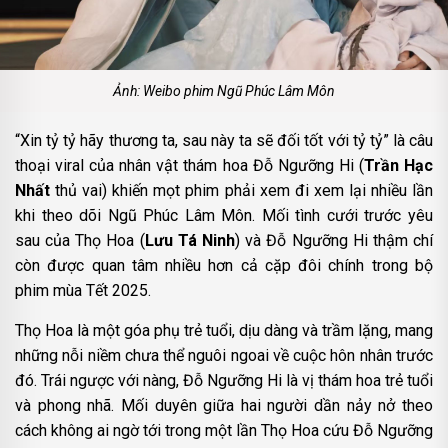
Ảnh: Weibo phim Ngũ Phúc Lâm Môn
“Xin tỷ tỷ hãy thương ta, sau này ta sẽ đối tốt với tỷ tỷ” là câu
thoại viral của nhân vật thám hoa Đỗ Ngưỡng Hi (
Trần Hạc
Nhất
thủ vai) khiến mọt phim phải xem đi xem lại nhiều lần
khi theo dõi Ngũ Phúc Lâm Môn. Mối tình cưới trước yêu
sau của Thọ Hoa (
Lưu Tá Ninh
) và Đỗ Ngưỡng Hi thậm chí
còn được quan tâm nhiều hơn cả cặp đôi chính trong bộ
phim mùa Tết 2025.
Thọ Hoa là một góa phụ trẻ tuổi, dịu dàng và trầm lặng, mang
những nỗi niềm chưa thể nguôi ngoai về cuộc hôn nhân trước
đó. Trái ngược với nàng, Đỗ Ngưỡng Hi là vị thám hoa trẻ tuổi
và phong nhã. Mối duyên giữa hai người dần nảy nở theo
cách không ai ngờ tới trong một lần Thọ Hoa cứu Đỗ Ngưỡng