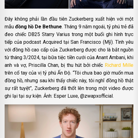
Đây không phải lần đầu tiên Zuckerberg xuất hiện với một
mẫu
đồng hồ De Bethune
. Tháng 9 năm ngoái, tỷ phú trẻ đã
đeo chiếc DB25 Starry Varius trong một buổi ghi hình trực
tiếp của podcast Acquired tại San Francisco (Mỹ). Tình yêu
với đồng hồ cao cấp của Zuckerberg được cho là bắt nguồn
từ tháng 3/2024, tại bữa tiệc tiền cưới của Anant Ambani, khi
anh và vợ, Priscilla Chan, bị thu hút bởi chiếc
Richard Mille
trên cổ tay của vị tỷ phú Ấn Độ. “Tôi chưa bao giờ muốn mua
đồng hồ, nhưng sau khi thấy chiếc này, tôi nghĩ đồng hồ thật
sự rất tuyệt”, Zuckerberg đã thốt lên trong một video được
ghi lại tại sự kiện. Ảnh: Esper Luxe, @zwapxofficial.