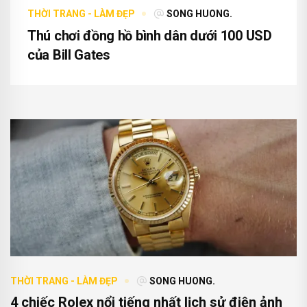
THỜI TRANG - LÀM ĐẸP
SONG HUONG.
Thú chơi đồng hồ bình dân dưới 100 USD
của Bill Gates
THỜI TRANG - LÀM ĐẸP
SONG HUONG.
4 chiếc Rolex nổi tiếng nhất lịch sử điện ảnh