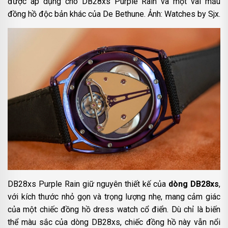
được áp dụng cho DB28xs Purple Rain và một vài mẫu
đồng hồ độc bản khác của De Bethune. Ảnh: Watches by Sjx.
DB28xs Purple Rain giữ nguyên thiết kế của
dòng DB28xs
,
với kích thước nhỏ gọn và trọng lượng nhẹ, mang cảm giác
của một chiếc đồng hồ dress watch cổ điển. Dù chỉ là biến
thể màu sắc của dòng DB28xs, chiếc đồng hồ này vẫn nổi