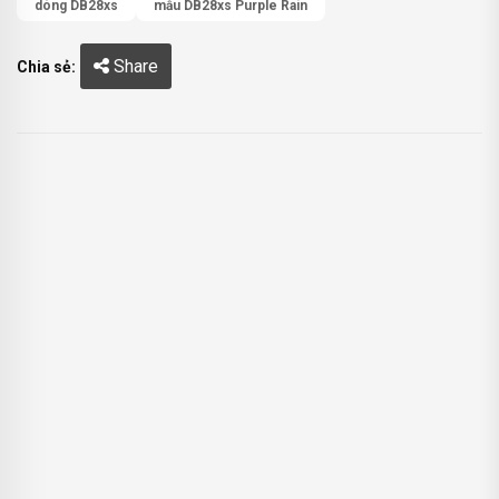
dòng DB28xs
mẫu DB28xs Purple Rain
Share
Chia sẻ: