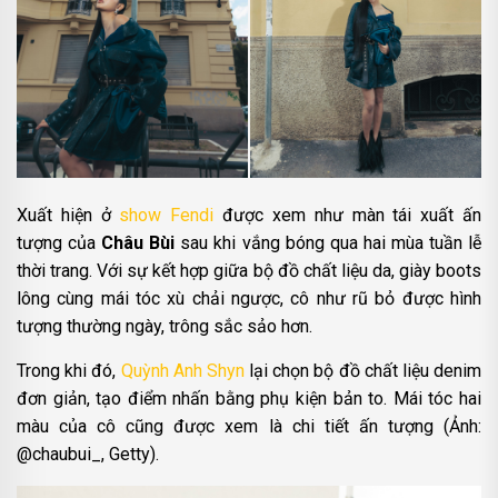
Xuất hiện ở
show Fendi
được xem như màn tái xuất ấn
tượng của
Châu Bùi
sau khi vắng bóng qua hai mùa tuần lễ
thời trang. Với sự kết hợp giữa bộ đồ chất liệu da, giày boots
lông cùng mái tóc xù chải ngược, cô như rũ bỏ được hình
tượng thường ngày, trông sắc sảo hơn.
Trong khi đó,
Quỳnh Anh Shyn
lại chọn bộ đồ chất liệu denim
đơn giản, tạo điểm nhấn bằng phụ kiện bản to. Mái tóc hai
màu của cô cũng được xem là chi tiết ấn tượng (Ảnh:
@chaubui_, Getty).