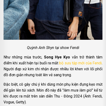
Quỳnh Anh Shyn tại show Fendi
Như những mùa trước,
Song Hye Kyo
vẫn trở thành tâm
điểm khi xuất hiện tại buổi ra mắt
bộ sưu tập mới của Fendi
.
Người đẹp xứ kim chi nhận được nhiều lời khen với lối phối
đồ đơn giản nhưng toát lên vẻ sang trọng.
Đặc biệt, cô gây chú ý khi dùng món phụ kiện đựng kẹo mút
để gắn lên túi xách. Món đồ này đã "
làm mưa làm gió
" kể từ
khi được ra mắt trên sàn diễn Thu - Đông 2024 (Ảnh: Fendi,
Vogue, Getty).