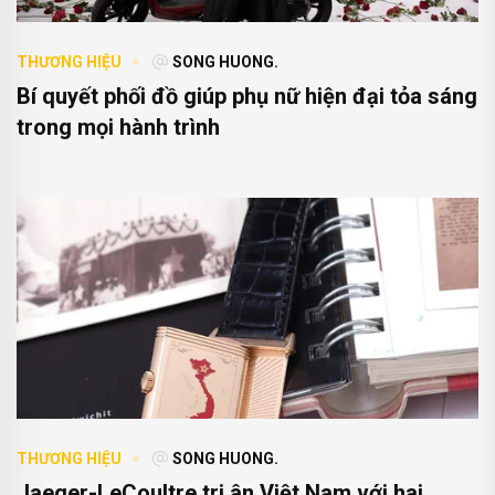
THƯƠNG HIỆU
SONG HUONG.
Bí quyết phối đồ giúp phụ nữ hiện đại tỏa sáng
trong mọi hành trình
THƯƠNG HIỆU
SONG HUONG.
Jaeger-LeCoultre tri ân Việt Nam với hai