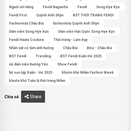
Người nổi tiếng
Fendi Baguette
Fendi
Song Hye Kyo
Fendi First
Quỳnh Anh Shyn
BST THỜI TRANG FENDI
Fashionista Châu Bùi
fashionista Quỳnh Anh Shyn
Diễn viên Song Hye Kyo
Diễn viên Hàn Quốc Song Hye Kyo
Fendi Haute Couture
Thời trang - Làm đẹp
Nhân vật có tầm ảnh hưởng
Châu Bùi
Binz - Châu Bùi
BST Fendi
Trending
BST Fendi Xuân Hè 2025
nữ diễn viên Đường Yên
Show Fendi
bộ sưu tập Xuân - Hè 2025
khuôn khổ Milan Fashion Week
khuôn khổ Tuần lễ thời trang Milan
Share
Chia sẻ: