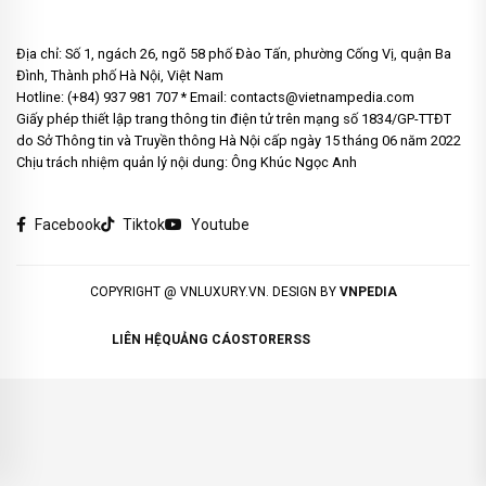
Địa chỉ: Số 1, ngách 26, ngõ 58 phố Đào Tấn, phường Cống Vị, quận Ba
Đình, Thành phố Hà Nội, Việt Nam
Hotline: (+84) 937 981 707 * Email: contacts@vietnampedia.com
Giấy phép thiết lập trang thông tin điện tử trên mạng số 1834/GP-TTĐT
do Sở Thông tin và Truyền thông Hà Nội cấp ngày 15 tháng 06 năm 2022
Chịu trách nhiệm quản lý nội dung: Ông Khúc Ngọc Anh
Facebook
Tiktok
Youtube
COPYRIGHT @ VNLUXURY.VN. DESIGN BY
VNPEDIA
LIÊN HỆ
QUẢNG CÁO
STORE
RSS