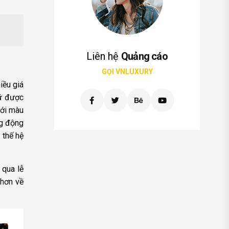
Liên hệ
Quảng cáo
GỌI VNLUXURY
iều giá
iữ được
với màu
ng động
 thế hệ
 qua lễ
 hơn về