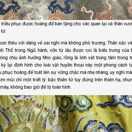
i triều phục được hoàng đế ban tặng cho các quan lại và thân vư
tứ.
ược thêu với dáng vẻ oai nghi mà không phô trương. Thân sắc v
ành Thổ trong Ngũ hành, vốn từ lâu được coi là biểu trưng của
g chịu ảnh hưởng Nho giáo, rồng là linh vật trung tâm trong tr
 kỳ lại định hình cho loài vật huyền thoại này một phong cách t
riều phục hoàng đế toát lên sự vững chắc mà nhẹ nhàng, uy nghi m
m mũi chỉ một triết lý: bậc thiên tử tuy đứng trên thiên hạ, như
 mây, không bao giờ để lộ toàn hình.