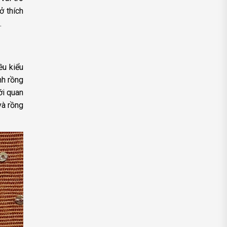
ở thích
.
ều kiểu
nh rồng
ới quan
 và rồng