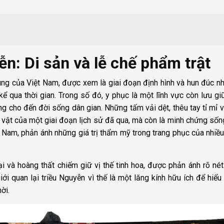
n: Di sản và lễ chế phẩm trật
cùng của Việt Nam, được xem là giai đoạn định hình và hun đúc nh
kể qua thời gian. Trong số đó, y phục là một lĩnh vực còn lưu g
ng cho đến đời sống dân gian. Những tấm vải dệt, thêu tay tỉ mỉ 
kỷ vật của một giai đoạn lịch sử đã qua, mà còn là minh chứng số
t Nam, phản ánh những giá trị thẩm mỹ trong trang phục của nhiều
ại và hoàng thất chiếm giữ vị thế tinh hoa, được phản ánh rõ nét
ới quan lại triều Nguyễn vì thế là một lăng kính hữu ích để hiểu
ời.