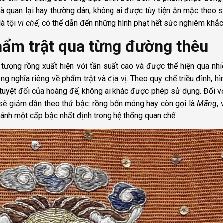
 là quan lại hay thường dân, không ai được tùy tiện ăn mặc theo s
là tội
vi chế
, có thể dẫn đến những hình phạt hết sức nghiêm khắc
hẩm trật qua từng đường thêu
 tượng rồng xuất hiện với tần suất cao và được thể hiện qua nhi
g nghĩa riêng về phẩm trật và địa vị. Theo quy chế triều đình, hì
tuyệt đối của hoàng đế, không ai khác được phép sử dụng. Đối v
sẽ giảm dần theo thứ bậc: rồng bốn móng hay còn gọi là
Mãng
,
 ánh một cấp bậc nhất định trong hệ thống quan chế.