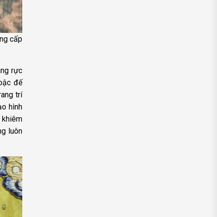
ơng cấp
àng rực
 bậc đế
ang trí
ạo hình
à khiêm
ng luôn