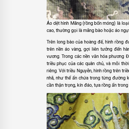
Áo dệt hình Mãng (rồng bốn móng) là loạ
cao, thường gọi là mãng bào hoặc áo ngự 
Trên long bào của hoàng đế, hình rồng đ
trên nền áo vàng, gợi liên tưởng đến h
vương. Trong các nền văn hóa phương Đôn
triều phục của các quân chủ, và mỗi thời
riêng. Với triều Nguyễn, hình rồng trên t
nhã, như thể ẩn chứa trong từng đường ki
cần thận trọng, kín đáo, tựa rồng ẩn trong