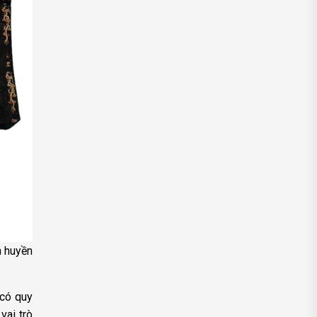
n huyền
 có quy
vai trò