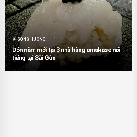
SONG HUONG
Đón năm mới tại 3 nhà hàng omakase nổi
tiếng tại Sài Gòn