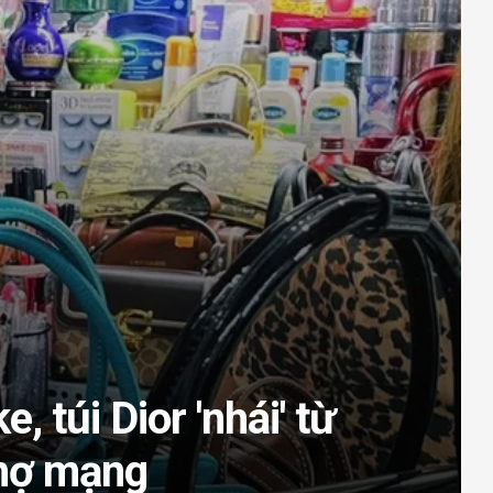
, túi Dior 'nhái' từ
chợ mạng