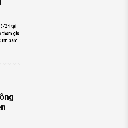
i
23/24 tại
 tham gia
đình đám.
Đông
ễn