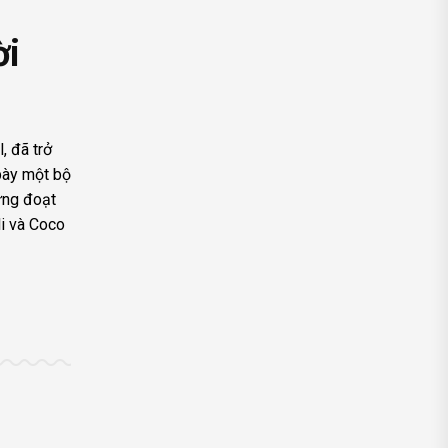
ời
, đã trở
 bày một bộ
ừng đoạt
li và Coco