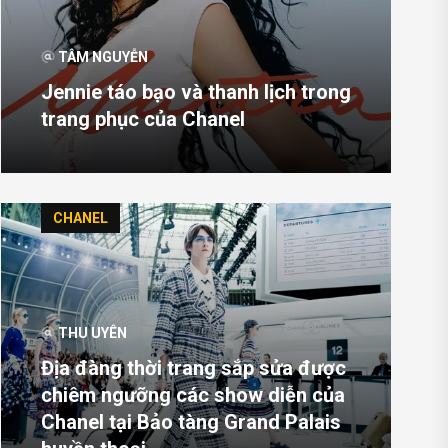
TÂM NGUYỄN
Jennie táo bạo và thanh lịch trong
trang phục của Chanel
CHANEL
THU UYÊN
Địa đàng thời trang sắp sửa được
chiêm ngưỡng các show diễn của
Chanel tại Bảo tàng Grand Palais