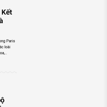
 Kết
à
ong Paris
c loài
a,...
bộ