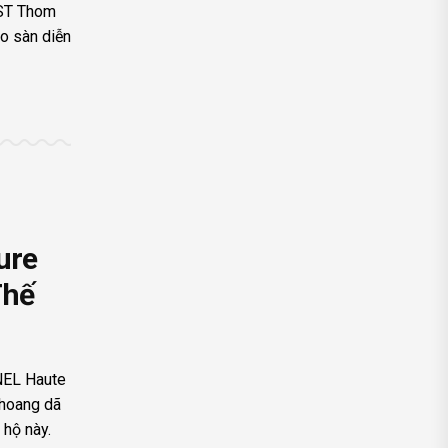
BST Thom
o sàn diễn
ure
Thế
NEL Haute
 hoang dã
 hộ này.