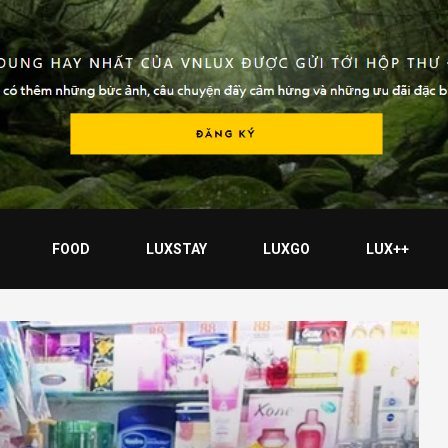
FOOD
LUXSTAY
LUXGO
LUX++