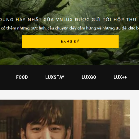
FOOD
LUXSTAY
LUXGO
LUX++