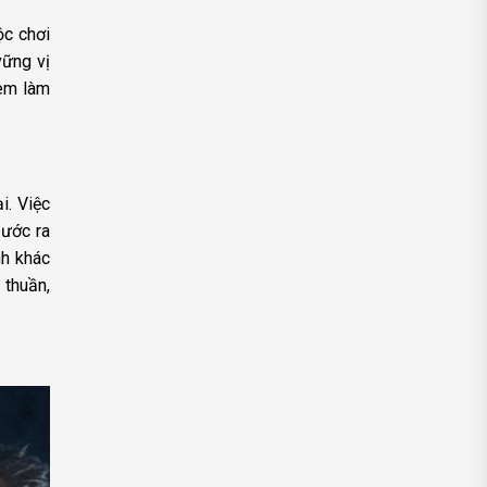
ộc chơi
vững vị
xem làm
i. Việc
bước ra
nh khác
 thuần,