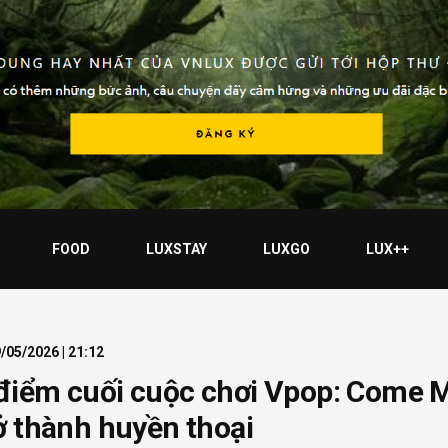
FOOD
LUXSTAY
LUXGO
LUX++
/05/2026 | 21:12
điểm cuối cuộc chơi Vpop: Come 
ở thành huyền thoại