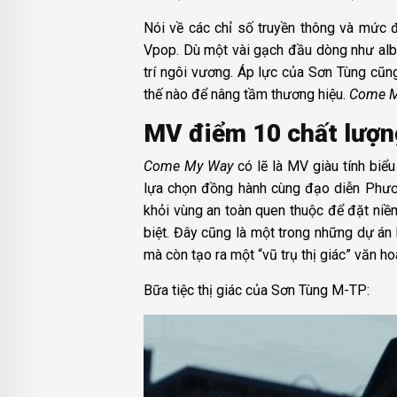
Nói về các chỉ số truyền thông và mức 
Vpop. Dù một vài gạch đầu dòng như albu
trí ngôi vương. Áp lực của Sơn Tùng cũn
thế nào để nâng tầm thương hiệu.
Come 
MV điểm 10 chất lượn
Come My Way
có lẽ là MV giàu tính biể
lựa chọn đồng hành cùng đạo diễn Phươn
khỏi vùng an toàn quen thuộc để đặt niềm 
biệt. Đây cũng là một trong những dự á
mà còn tạo ra một “vũ trụ thị giác” văn hoá
Bữa tiệc thị giác của Sơn Tùng M-TP: