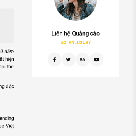
à
Liên hệ
Quảng cáo
GỌI VNLUXURY
10 năm
ất hiện
mọi thứ
ung độc
rending
be Việt