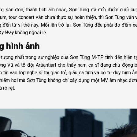
độ săn đón, thành tích âm nhạc, Sơn Tùng đã đến điểm cuối cu
m, tour concert vẫn chưa thực sự hoàn thiện, thì Sơn Tùng vẫn 
g đến từ vị thế này. Mỗi lần trở lại, Sơn Tùng đều phải đo đếm 
My Way
không ngoại lệ.
g hình ảnh
u tượng nhất trong sự nghiệp của Sơn Tùng M-TP tính đến hiện tạ
g Vũ và tổ đội Artiantiart cho thấy nam ca sĩ đang chủ động 
tin vào lớp nghệ sĩ thị giác trẻ, giàu cá tính và có tư duy hình ả
n hiếm hoi mà Sơn Tùng không chỉ xây dựng một MV âm nhạc đơn
 rõ rệt.