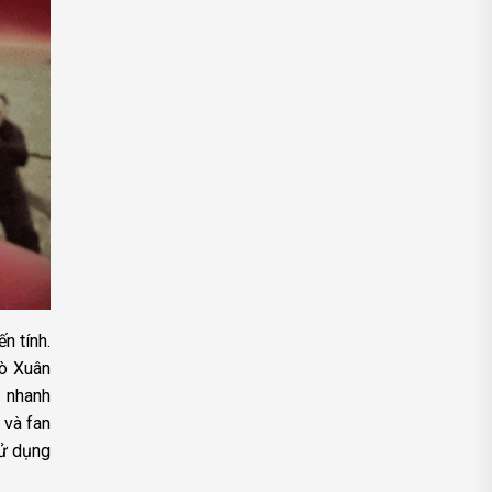
n tính.
rò Xuân
ạ nhanh
 và fan
sử dụng