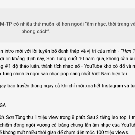
-TP có nhiều thứ muốn kể hơn ngoài “âm nhạc, thời trang v
phong cách”.
n intro mới với lời tuyên bố đanh thép về vị trí của mình -
“Hơn 
ới lời khẳng định này, Sơn Tùng suốt 10 năm qua, không cần xu
g #1 độ thảo luận, thành tích nhạc số - YouTube khó xô đổ và 
 Tùng chính là ngôi sao nhạc pop sáng nhất Việt Nam hiện tại.
y bão truyền thông ngay cả khi chỉ mới xoá hết Instagram và t
YGA
). Sơn Tùng thu 1 triệu view trong 8 phút. Sau 2 tiếng leo top 1 t
 chiếm đóng ngôi vương cả bảng chung lẫn âm nhạc của YouTu
ẽ không mất nhiều thời gian để chạm đến mốc 100 triệu views.