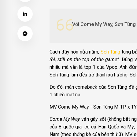
Với Come My Way, Sơn Tùng M
Cách đây hơn nửa năm,
Sơn Tùng
tung bả
rồi, still on the top of the game”.
Đúng v
nhiều mà vẫn là top 1 của Vpop. Anh đứn
Sơn Tùng làm đều trở thành xu hướng. Sơn
Do đó, màn comeback của Sơn Tùng đã gâ
1 chiếc mặt nạ.
MV Come My Way - Sơn Tùng M-TP x T
Come My Way
vẫn gây sốt (không bất ngờ
của 8 quốc gia, có cả Hàn Quốc và Mỹ,
Nam (theo thống kê của bên thứ 3). MV s