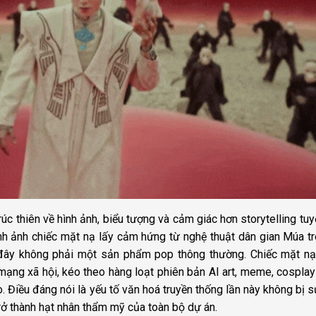
rúc thiên về hình ảnh, biểu tượng và cảm giác hơn storytelling tuyế
nh ảnh chiếc mặt nạ lấy cảm hứng từ nghệ thuật dân gian Múa t
g đây không phải một sản phẩm pop thông thường. Chiếc mặt n
mạng xã hội, kéo theo hàng loạt phiên bản AI art, meme, cosplay
 Điều đáng nói là yếu tố văn hoá truyền thống lần này không bị 
 trở thành hạt nhân thẩm mỹ của toàn bộ dự án.