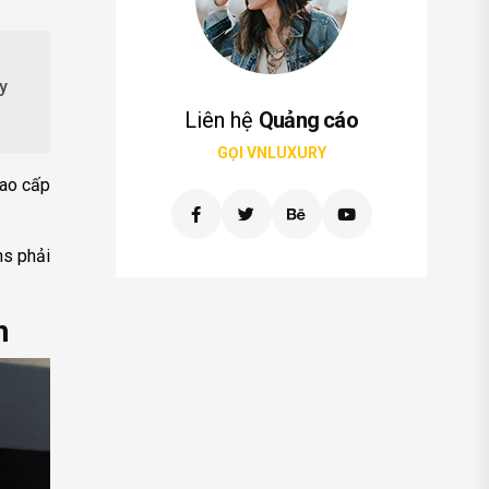
y
Liên hệ
Quảng cáo
GỌI VNLUXURY
cao cấp
ns phải
n