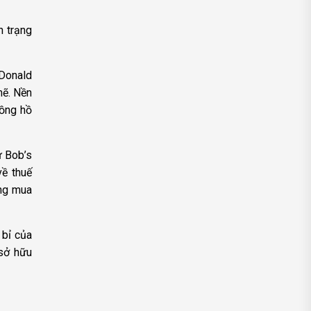
h trạng
 Donald
mẽ. Nền
đồng hồ
ừ Bob’s
về thuế
óng mua
 bỉ của
 sở hữu