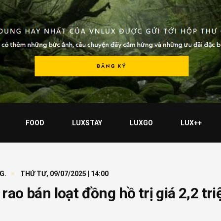
FOOD
LUXSTAY
LUXGO
LUX++
G.
THỨ TƯ, 09/07/2025 | 14:00
ao bán loạt đồng hồ trị giá 2,2 tri