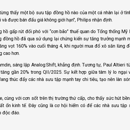
 từng thấy một bộ sưu tập đồng hồ nào của một cá nhân lại ở tìn
 và được bán đấu giá không giới hạn", Philips nhận định.
g hồ gấp rút đối phó với “cơn bão” thuế quan do Tổng thống Mỹ
ng đồng hồ đã qua sử dụng lại chứng kiến sự tăng trưởng mạnh 
tăng vọt 160% vào cuối tháng 4, khi người mua đổ xô săn lùng 
g cao hơn.
din, sáng lập Analog:Shift, khẳng định. Tương tự, Paul Altieri t
tăng gần 20% trong QII/2025. Sự kết hợp giữa tâm lý lo ngại 
đang thúc đẩy các nhà sưu tập mạnh tay chi tiêu, tạo nên làn s
, cùng với cơn sốt trên thị trường thứ cấp, cho thấy sức hút bền
bất ổn kinh tế. Đây cũng là cơ hội hiếm có để các nhà sưu tập
p độc đáo.