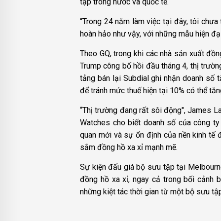
tập trong nước và quốc tế.
“Trong 24 năm làm việc tại đây, tôi chưa
hoàn hảo như vậy, với những mẫu hiện đại
Theo GQ, trong khi các nhà sản xuất đồn
Trump công bố hồi đầu tháng 4, thị trườ
tảng bán lại Subdial ghi nhận doanh số 
để tránh mức thuế hiện tại 10% có thể tăn
“Thị trường đang rất sôi động", James Lam
Watches cho biết doanh số của công ty 
quan mới và sự ổn định của nền kinh tế 
sắm đồng hồ xa xỉ mạnh mẽ.
Sự kiện đấu giá bộ sưu tập tại Melbourne
đồng hồ xa xỉ, ngay cả trong bối cảnh 
những kiệt tác thời gian từ một bộ sưu tậ