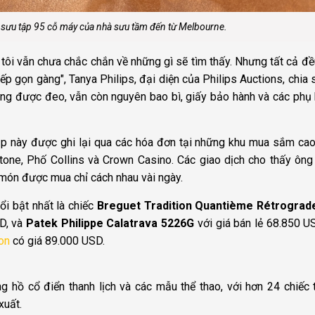
sưu tập 95 cỗ máy của nhà sưu tầm đến từ Melbourne.
 tôi vẫn chưa chắc chắn về những gì sẽ tìm thấy. Nhưng tất cả đề
 gọn gàng", Tanya Philips, đại diện của Philips Auctions, chia 
ng được đeo, vẫn còn nguyên bao bì, giấy bảo hành và các phụ 
ập này được ghi lại qua các hóa đơn tại những khu mua sắm ca
stone, Phố Collins và Crown Casino. Các giao dịch cho thấy ông
món được mua chỉ cách nhau vài ngày.
ổi bật nhất là chiếc
Breguet Tradition Quantième Rétrograd
SD, và
Patek Philippe Calatrava 5226G
với giá bán lẻ 68.850 U
on
có giá 89.000 USD.
hồ cổ điển thanh lịch và các mẫu thể thao, với hơn 24 chiếc
xuất.