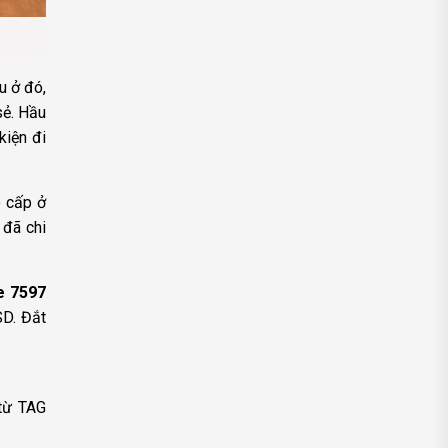
u ở đó,
sẻ. Hầu
kiện đi
o cấp ở
 đã chi
e 7597
SD. Đắt
 từ TAG