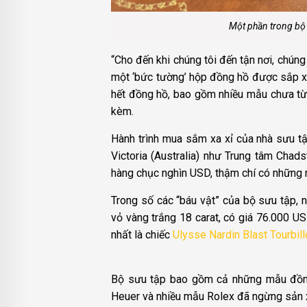
Một phần trong bộ 
“Cho đến khi chúng tôi đến tận nơi, chúng
một ‘bức tường’ hộp đồng hồ được sắp xếp
hết đồng hồ, bao gồm nhiều mẫu chưa từ
kèm.
Hành trình mua sắm xa xỉ của nhà sưu t
Victoria (Australia) như Trung tâm Chad
hàng chục nghìn USD, thậm chí có những 
Trong số các “báu vật” của bộ sưu tập, n
vỏ vàng trắng 18 carat, có giá 76.000 U
nhất là chiếc
Ulysse Nardin Blast Tourbill
Bộ sưu tập bao gồm cả những mẫu đồng 
Heuer và nhiều mẫu Rolex đã ngừng sản 