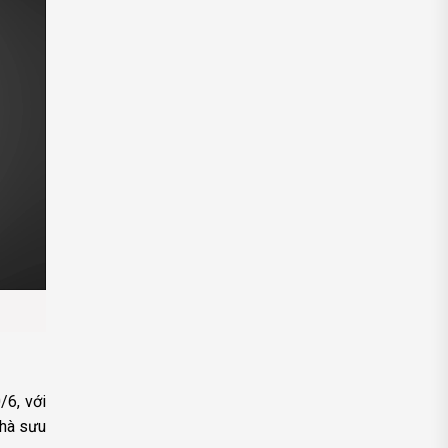
/6, với
nhà sưu