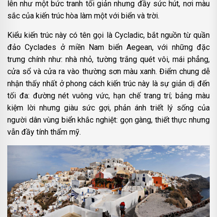
lên như một bức tranh tối giản nhưng đầy sức hút, nơi màu
sắc của kiến trúc hòa làm một với biển và trời.
Kiểu kiến trúc này có tên gọi là Cycladic, bắt nguồn từ quần
đảo Cyclades ở miền Nam biển Aegean, với những đặc
trưng chính như: nhà nhỏ, tường trắng quét vôi, mái phẳng,
cửa sổ và cửa ra vào thường sơn màu xanh. Điểm chung dễ
nhận thấy nhất ở phong cách kiến trúc này là sự giản dị đến
tối đa: đường nét vuông vức, hạn chế trang trí; bảng màu
kiệm lời nhưng giàu sức gợi, phản ánh triết lý sống của
người dân vùng biển khắc nghiệt: gọn gàng, thiết thực nhưng
vẫn đầy tính thẩm mỹ.