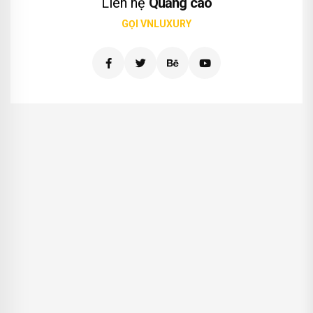
Liên hệ
Quảng cáo
GỌI VNLUXURY