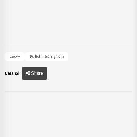
Lux++
Du lịch - trải nghiệm
Share
Chia sẻ: