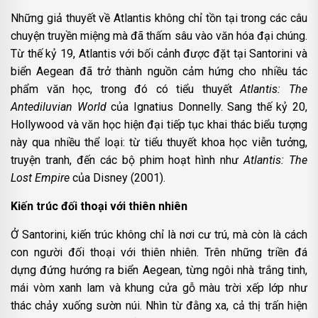
Những giả thuyết về Atlantis không chỉ tồn tại trong các câu
chuyện truyền miệng mà đã thấm sâu vào văn hóa đại chúng.
Từ thế kỷ 19, Atlantis với bối cảnh được đặt tại Santorini và
biển Aegean đã trở thành nguồn cảm hứng cho nhiều tác
phẩm văn học, trong đó có tiểu thuyết
Atlantis: The
Antediluvian World
của Ignatius Donnelly. Sang thế kỷ 20,
Hollywood và văn học hiện đại tiếp tục khai thác biểu tượng
này qua nhiều thể loại: từ tiểu thuyết khoa học viễn tưởng,
truyện tranh, đến các bộ phim hoạt hình như
Atlantis: The
Lost Empire
của Disney (2001).
Kiến trúc đối thoại với thiên nhiên
Ở Santorini, kiến trúc không chỉ là nơi cư trú, mà còn là cách
con người đối thoại với thiên nhiên. Trên những triền đá
dựng đứng hướng ra biển Aegean, từng ngôi nhà trắng tinh,
mái vòm xanh lam và khung cửa gỗ màu trời xếp lớp như
thác chảy xuống sườn núi. Nhìn từ đằng xa, cả thị trấn hiện