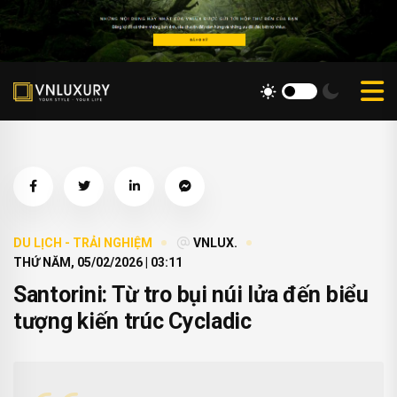
DU LỊCH - TRẢI NGHIỆM
VNLUX.
THỨ NĂM, 05/02/2026 | 03:11
Santorini: Từ tro bụi núi lửa đến biểu
tượng kiến trúc Cycladic