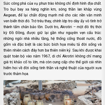
Sức công phá của vụ phun trào không chỉ định hình địa chất.
Tro bụi bay xa hàng nghìn km, sóng thần lan khắp vùng
Aegean, để lại chấn động mạnh mẽ cho các nền văn minh
ven biển thời đó. Trớ trêu thay, chính lớp tro dày ấy vô tình trở
thành tấm chắn bảo tồn. Dưới tro, Akrotiri – một đô thị thời
kỳ Đồ Đồng, được giữ lại gần như nguyên vẹn cấu trúc:
những ngôi nhà nhiều tầng, hệ thống cống thoát nước, đồ
gốm và đặc biệt là các bức bích họa miêu tả đời sống và
thiên nhiên cách đây hơn ba thiên niên kỷ. Sau khi được khai
quật toàn bộ vào năm 1967, di chỉ Akrotiri không chỉ mang
giá trị khảo cổ to lớn, mà còn cung cấp cho thế giới cái nhìn
hiếm hoi về đời sống tinh thần và nghệ thuật của người xưa
trước thảm họa.