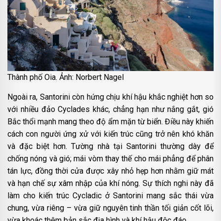
Thành phố Oia. Ảnh: Norbert Nagel
Ngoài ra, Santorini còn hứng chịu khí hậu khắc nghiệt hơn so
với nhiều đảo Cyclades khác, chẳng hạn như nắng gắt, gió
Bắc
thổi mạnh mang theo độ ẩm mặn từ biển. Điều này khiến
cách con người ứng xử với kiến trúc cũng trở nên khó khăn
và đặc biệt hơn. Tường nhà tại Santorini thường dày để
chống nóng và gió; mái vòm thay thế cho mái phẳng để phân
tán lực, đồng thời cửa được xây nhỏ hẹp hơn nhằm giữ mát
và hạn chế sự xâm nhập của khí nóng. Sự thích nghi này đã
làm cho kiến trúc Cycladic ở Santorini mang sắc thái vừa
chung, vừa riêng – vừa giữ nguyên tinh thần tối giản cốt lõi,
vừa khoác thêm bản sắc địa hình và khí hậu độc đáo.