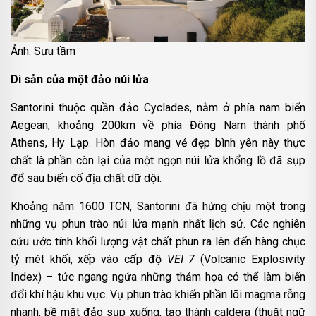
Ảnh: Sưu tầm
Di sản của một đảo núi lửa
Santorini thuộc quần đảo Cyclades, nằm ở phía nam biển
Aegean, khoảng 200km về phía Đông Nam thành phố
Athens, Hy Lạp. Hòn đảo mang vẻ đẹp bình yên này thực
chất là phần còn lại của một ngọn núi lửa khổng lồ đã sụp
đổ sau biến cố địa chất dữ dội.
Khoảng năm 1600 TCN, Santorini đã hứng chịu một trong
những vụ phun trào núi lửa mạnh nhất lịch sử. Các nghiên
cứu ước tính khối lượng vật chất phun ra lên đến hàng chục
tỷ mét khối, xếp vào cấp độ
VEI 7
(Volcanic Explosivity
Index) – tức ngang ngửa những thảm họa có thể làm biến
đổi khí hậu khu vực. Vụ phun trào khiến phần lõi magma rỗng
nhanh, bề mặt đảo sụp xuống, tạo thành caldera (thuật ngữ