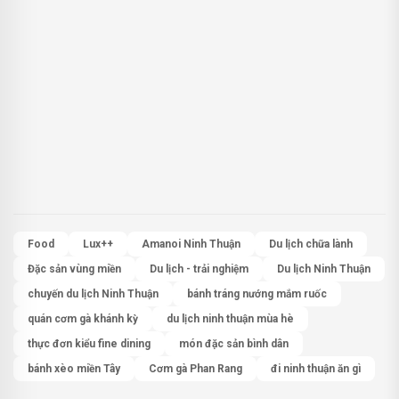
Food
Lux++
Amanoi Ninh Thuận
Du lịch chữa lành
Đặc sản vùng miền
Du lịch - trải nghiệm
Du lịch Ninh Thuận
chuyến du lịch Ninh Thuận
bánh tráng nướng mắm ruốc
quán cơm gà khánh kỳ
du lịch ninh thuận mùa hè
thực đơn kiểu fine dining
món đặc sản bình dân
bánh xèo miền Tây
Cơm gà Phan Rang
đi ninh thuận ăn gì