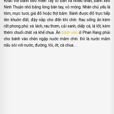
Khác với bánh xèo miền Tây to bản và nhiều nhân, bánh xèo
Ninh Thuận nhỏ bằng lòng bàn tay, vỏ mỏng. Nhân chủ yếu là
tôm, mực tươi, giá đỗ hoặc thịt băm. Bánh được đổ trực tiếp
lên khuôn đất, đậy nắp cho đến khi chín. Rau sống ăn kèm
rất phong phú: xà lách, rau thơm, cải xanh, diếp cá, lá lốt, kèm
thêm chuối chát và khế chua. Ăn
bánh xèo
ở Phan Rang phải
cho bánh vào chén ngập nước mắm chín. Đó là nước mắm
nấu sôi với nước, đường, tỏi, ớt, cà chua…