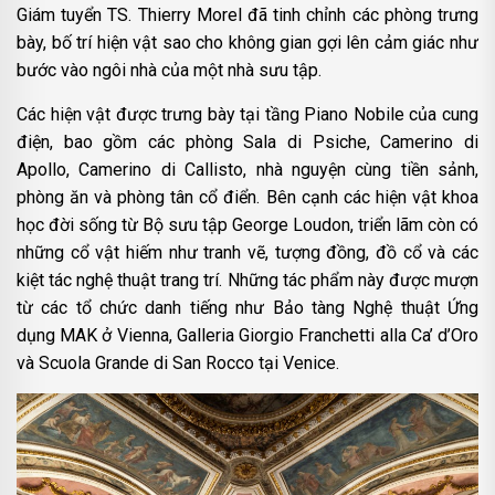
Giám tuyển TS. Thierry Morel đã tinh chỉnh các phòng trưng
bày, bố trí hiện vật sao cho không gian gợi lên cảm giác như
bước vào ngôi nhà của một nhà sưu tập.
Các hiện vật được trưng bày tại tầng Piano Nobile của cung
điện, bao gồm các phòng Sala di Psiche, Camerino di
Apollo, Camerino di Callisto, nhà nguyện cùng tiền sảnh,
phòng ăn và phòng tân cổ điển. Bên cạnh các hiện vật khoa
học đời sống từ Bộ sưu tập George Loudon, triển lãm còn có
những cổ vật hiếm như tranh vẽ, tượng đồng, đồ cổ và các
kiệt tác nghệ thuật trang trí. Những tác phẩm này được mượn
từ các tổ chức danh tiếng như Bảo tàng Nghệ thuật Ứng
dụng MAK ở Vienna, Galleria Giorgio Franchetti alla Ca’ d’Oro
và Scuola Grande di San Rocco tại Venice.