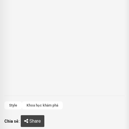
Style
Khoa học khám phá
Share
Chia sẻ: