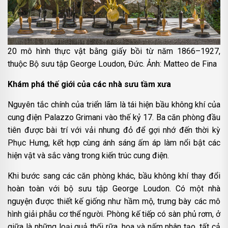
20 mô hình thực vật bằng giấy bồi từ năm 1866–1927,
thuộc Bộ sưu tập George Loudon, Đức. Ảnh: Matteo de Fina
Khám phá thế giới của các nhà sưu tầm xưa
Nguyên tắc chính của triển lãm là tái hiện bầu không khí của
cung điện Palazzo Grimani vào thế kỷ 17. Ba căn phòng đầu
tiên được bài trí với vải nhung đỏ để gợi nhớ đến thời kỳ
Phục Hưng, kết hợp cùng ánh sáng ấm áp làm nổi bật các
hiện vật và sắc vàng trong kiến trúc cung điện.
Khi bước sang các căn phòng khác, bầu không khí thay đổi
hoàn toàn với bộ sưu tập George Loudon. Có một nhà
nguyện được thiết kế giống như hầm mộ, trưng bày các mô
hình giải phẫu cơ thể người. Phòng kế tiếp có sàn phủ rơm, ở
giữa là những loại quả thối rữa, hoa và nấm nhân tạo, tất cả