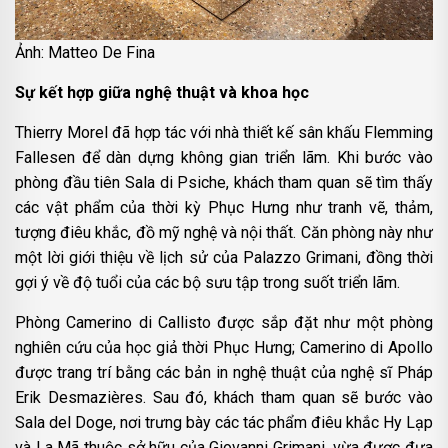
Ảnh: Matteo De Fina
Sự kết hợp giữa nghệ thuật và khoa học
Thierry Morel đã hợp tác với nhà thiết kế sân khấu Flemming
Fallesen để dàn dựng không gian triển lãm. Khi bước vào
phòng đầu tiên Sala di Psiche, khách tham quan sẽ tìm thấy
các vật phẩm của thời kỳ Phục Hưng như tranh vẽ, thảm,
tượng điêu khắc, đồ mỹ nghệ và nội thất. Căn phòng này như
một lời giới thiệu về lịch sử của Palazzo Grimani, đồng thời
gợi ý về độ tuổi của các bộ sưu tập trong suốt triển lãm.
Phòng Camerino di Callisto được sắp đặt như một phòng
nghiên cứu của học giả thời Phục Hưng; Camerino di Apollo
được trang trí bằng các bản in nghệ thuật của nghệ sĩ Pháp
Erik Desmazières. Sau đó, khách tham quan sẽ bước vào
Sala del Doge, nơi trưng bày các tác phẩm điêu khắc Hy Lạp
và La Mã thuộc sở hữu của Giovanni Grimani, vừa được đưa