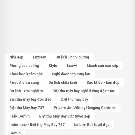
Nhà đẹp
Luxstay
Du lịch - nghỉ dưỡng
Phong cách sống
Style
Lux++
khách sạn cao cấp
Khoa học khám phá
Nghỉ dưỡng thượng lưu
Resort siêu sang
Du lịch chữa lành
Sức khỏe - làm đẹp
Du lịch - trải nghiệm
Biệt thự máy bay nghỉ dưỡng độc đáo
Biệt thự máy bay độc đáo
biệt thự máy bay
Biệt thự Máy Bay 737
Private Jet Villa by Hanging Gardens
Felix Demin
Biệt thự Máy Bay 737 tuyệt đẹp
Indonesia - Biệt thự Máy Bay 737
bờ biển Bali tuyệt đẹp
Demin