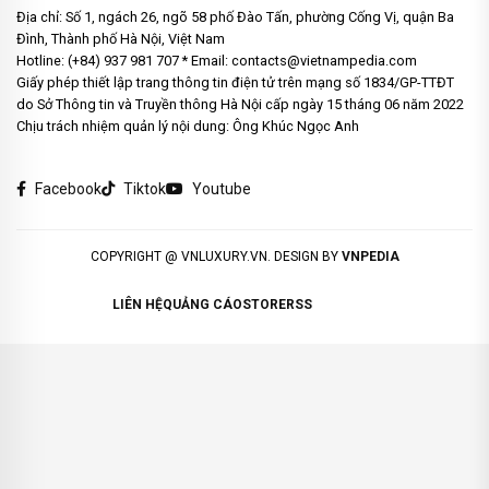
Địa chỉ: Số 1, ngách 26, ngõ 58 phố Đào Tấn, phường Cống Vị, quận Ba
Đình, Thành phố Hà Nội, Việt Nam
Hotline: (+84) 937 981 707 * Email: contacts@vietnampedia.com
Giấy phép thiết lập trang thông tin điện tử trên mạng số 1834/GP-TTĐT
do Sở Thông tin và Truyền thông Hà Nội cấp ngày 15 tháng 06 năm 2022
Chịu trách nhiệm quản lý nội dung: Ông Khúc Ngọc Anh
Facebook
Tiktok
Youtube
COPYRIGHT @ VNLUXURY.VN. DESIGN BY
VNPEDIA
LIÊN HỆ
QUẢNG CÁO
STORE
RSS