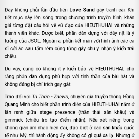
Đây không phải lần đầu tiên
Love Sand
gây tranh cãi. Khi
tiết mục này lên sóng trong chương trình truyền hình, khán
giả từng đặt câu hỏi về vũ đạo của HIEUTHUHAI và những
thành viên khác. Được biết, phần dàn dựng với dây nịt là ý
tưởng của JSOL. Ngoài ra, phần kết màn với hình ảnh các ca
sĩ cởi áo sau tấm rèm cũng từng gây chú ý, nhận ý kiến trái
chiều.
Dù vậy, cũng có không ít ý kiến bảo vệ HIEUTHUHAI, cho
rằng phần dàn dựng phù hợp với tinh thần của bài hát và
không đáng bị chỉ trích gay gắt.
Trao đổi với
Tri Thức - Znews
, chuyên gia truyền thông Hồng
Quang Minh cho biết phần trình diễn của HIEUTHUHAI nằm ở
lằn ranh giữa stage presence (thần thái sân khấu) và
gimmick (chiêu trò tạo điểm nhấn). Nếu xét riêng trong
không gian âm nhạc hiện đại, đặc biệt ở các sân khấu quốc
tế như Mỹ, thì hành động ấy không có gì quá xa lạ. Nhưng ở