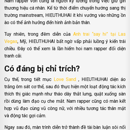
Nam rapper vốn cũng là người kỹ lưỡng trong việc giữ gìn
thương hiệu cá nhân. Kể từ thời điểm chuyển hướng sang thị
trường mainstream, HIEUTHUHAI ít khi vướng vào những ồn
ào có thể ảnh hưởng đến hình ảnh bản thân.
Tuy nhiên, trong đêm diễn của
Anh trai “say hi” tại Las
Vegas
, Mỹ, HIEUTHUHAI bất ngờ vấp phải luồng ý kiến trái
chiều. Đây có thể xem là lần hiếm hoi nam rapper đối diện
tranh cãi.
Có đáng bị chỉ trích?
Cụ thể, trong tiết mục
Love Sand
, HIEUTHUHAI diện áo
trắng ôm sát cơ thể, sau đó thực hiện một loạt động tác kích
thích thị giác mạnh như tháo dây thắt lưng, quật xuống sàn
rồi dùng làm đạo cụ che mắt. Nam rapper cũng có màn kết
hợp vũ đạo cùng vũ công nữ, với nhiều tương tác thân mật
và động tác gợi cảm.
Ngay sau đó, màn trình diễn trở thành đề tài bàn luận sôi nổi