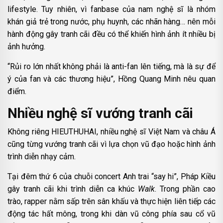
lifestyle. Tuy nhiên, vì fanbase của nam nghệ sĩ là nhóm
khán giả trẻ trong nước, phụ huynh, các nhãn hàng… nên mỗi
hành động gây tranh cãi đều có thể khiến hình ảnh ít nhiều bị
ảnh hưởng.
“Rủi ro lớn nhất không phải là anti-fan lên tiếng, mà là sự để
ý của fan và các thương hiệu”, Hồng Quang Minh nêu quan
điểm.
Nhiều nghệ sĩ vướng tranh cãi
Không riêng HIEUTHUHAI, nhiều nghệ sĩ Việt Nam và châu Á
cũng từng vướng tranh cãi vì lựa chọn vũ đạo hoặc hình ảnh
trình diễn nhạy cảm.
Tại đêm thứ 6 của chuỗi concert Anh trai “say hi”, Pháp Kiều
gây tranh cãi khi trình diễn ca khúc
Walk
. Trong phần cao
trào, rapper nằm sấp trên sân khấu và thực hiện liên tiếp các
động tác hất mông, trong khi dàn vũ công phía sau cổ vũ