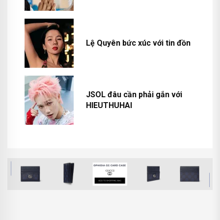
Lệ Quyên bức xúc với tin đồn
JSOL đâu cần phải gắn với
HIEUTHUHAI