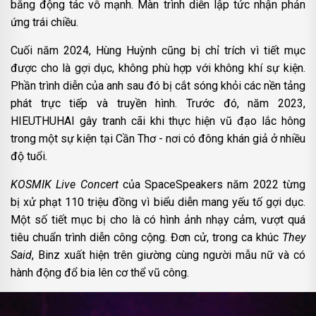
bằng động tác vỗ mạnh. Màn trình diễn lập tức nhận phản
ứng trái chiều.
Cuối năm 2024, Hùng Huỳnh cũng bị chỉ trích vì tiết mục
được cho là gợi dục, không phù hợp với không khí sự kiện.
Phần trình diễn của anh sau đó bị cắt sóng khỏi các nền tảng
phát trực tiếp và truyền hình. Trước đó, năm 2023,
HIEUTHUHAI gây tranh cãi khi thực hiện vũ đạo lắc hông
trong một sự kiện tại Cần Thơ - nơi có đông khán giả ở nhiều
độ tuổi.
KOSMIK Live Concert
của SpaceSpeakers năm 2022 từng
bị xử phạt 110 triệu đồng vì biểu diễn mang yếu tố gợi dục.
Một số tiết mục bị cho là có hình ảnh nhạy cảm, vượt quá
tiêu chuẩn trình diễn công cộng. Đơn cử, trong ca khúc
They
Said
, Binz xuất hiện trên giường cùng người mẫu nữ và có
hành động đổ bia lên cơ thể vũ công.