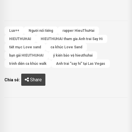
Lux++
Người nổi tiếng
rapper HieuThuHai
HIEUTHUHAI
HIEUTHUHAI tham gia Anh trai Say Hi
tiết mục Love sand
ca khúc Love Sand
bạn gái HIEUTHUHAI
ý kiến bảo vệ hieuthuhai
trình diễn ca khúc walk
Anh trai “say hi” tại Las Vegas
Share
Chia sẻ: