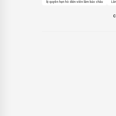
lệ quyên hẹn hò diễn viên lâm bảo châu
Lâ
C