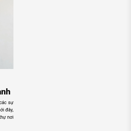
anh
các sự
ới đây,
thự nơi