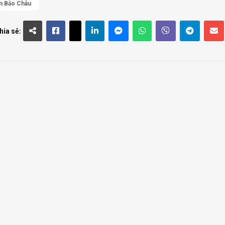
m Bảo Châu
hia sẻ: