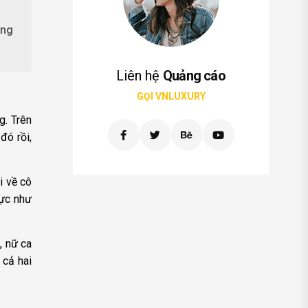
ưng
Liên hệ
Quảng cáo
GỌI VNLUXURY
g. Trên
đó rồi,
i về cô
cực như
, nữ ca
 cả hai