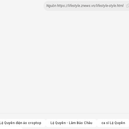
Nguồn https://lifestyle.znews.vn/lifestyle-style.html
Lệ Quyên diện áo croptop
Lệ Quyên - Lâm Bảo Châu
ca sĩ Lệ Quyên