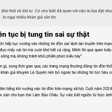
 đồn thổi về đời tư. Cô cho biết đã quen với việc bị bịa đặt nh
lo ngại nhiều khán giả vẫn tin.
n tục bị tung tin sai sự thật
i tiếp tục vướng vào những tin đồn sai lệch lan truyền trên mạn
, đọc mấy cái tin mà cười khô hết cả răng. Mình thì quá quen kiểu 
c sống mà, không tránh khỏi phiền phức kiểu này".
n gì, song thời gian qua, các trang mạng thường đăng tin đồn thổ
, khán giả khuyên Lệ Quyên nên bỏ ngoài tai những tin tức tiêu 
lên tiếng khi vướng vào tin đồn trên mạng xã hội. Cuối năm 2024
i sản cho bạn trai Lâm Bảo Châu. Sự việc bắt nguồn từ bức ảnh