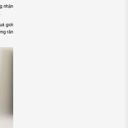
ng nhận
.
uá giới
ứng rắn