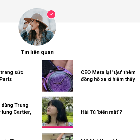
Tin liên quan
 trang sức
CEO Meta lại 'tậu' thêm
Paris
đồng hồ xa xỉ hiếm thấy
u dùng Trung
 lưng Cartier,
Hải Tú 'biến mất'?