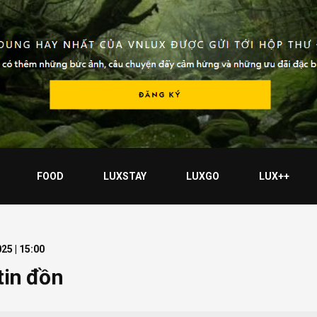
FOOD
LUXSTAY
LUXGO
LUX++
25 | 15:00
tin đồn