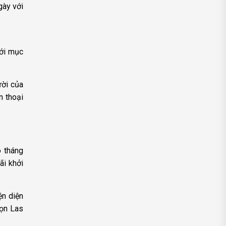
gày với
với mục
ười của
n thoại
o tháng
ãi khởi
ện diện
họn Las