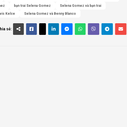
mez
bạn trai Selena Gomez
Selena Gomez và bạn trai
avis Kelce
Selena Gomez và Benny Blanco
hia sẻ: