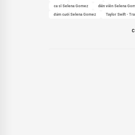
ca sĩ Selena Gomez
diễn viên Selena Go
đám cưới Selena Gomez
Taylor Swift - Tr
C