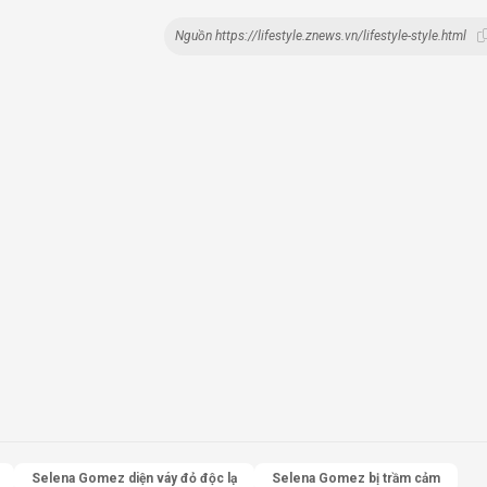
Nguồn https://lifestyle.znews.vn/lifestyle-style.html
Selena Gomez diện váy đỏ độc lạ
Selena Gomez bị trầm cảm