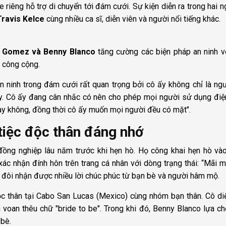
riêng hỗ trợ di chuyển tới đám cưới. Sự kiện diễn ra trong hai n
Travis Kelce
cùng nhiều ca sĩ, diễn viên và người nổi tiếng khác.
 Gomez và Benny Blanco
tăng cường các biện pháp an ninh 
ý công cộng.
"An ninh trong đám cưới rất quan trọng bởi cô ấy không chỉ là ng
. Cô ấy đang cân nhắc có nên cho phép mọi người sử dụng điệ
ay không, đồng thời cô ấy muốn mọi người đều có mặt".
 tiệc độc thân đáng nhớ
ồng nghiệp lâu năm trước khi hẹn hò. Họ công khai hẹn hò và
ác nhận đính hôn trên trang cá nhân với dòng trạng thái: “Mãi m
p đôi nhận được nhiều lời chúc phúc từ bạn bè và người hâm mộ.
ộc thân tại Cabo San Lucas (Mexico) cùng nhóm bạn thân. Cô di
voan thêu chữ "bride to be". Trong khi đó, Benny Blanco lựa c
 bè.