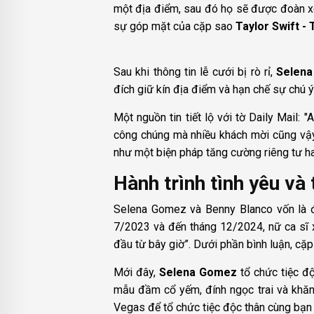
một địa điểm, sau đó họ sẽ được đoàn xe 
sự góp mặt của cặp sao
Taylor Swift - 
Sau khi thông tin lễ cưới bị rò rỉ,
Selena
đích giữ kín địa điểm và hạn chế sự chú 
Một nguồn tin tiết lộ với tờ Daily Mail: 
công chúng mà nhiều khách mời cũng vậy
như một biện pháp tăng cường riêng tư h
Hành trình tình yêu và
Selena Gomez và Benny Blanco vốn là đ
7/2023 và đến tháng 12/2024, nữ ca sĩ x
đầu từ bây giờ”. Dưới phần bình luận, cặ
Mới đây,
Selena Gomez
tổ chức tiệc đ
mẫu đầm cổ yếm, đính ngọc trai và khăn 
Vegas để tổ chức tiệc độc thân cùng bạn