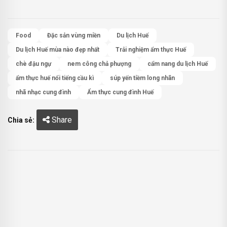
Food
Đặc sản vùng miền
Du lịch Huế
Du lịch Huế mùa nào đẹp nhất
Trải nghiệm ẩm thực Huế
chè đậu ngự
nem công chả phượng
cẩm nang du lịch Huế
ẩm thực huế nổi tiếng cầu kì
súp yến tiềm long nhãn
nhã nhạc cung đình
Ẩm thực cung đình Huế
Share
Chia sẻ: