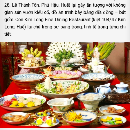
28, Lê Thánh Tôn, Phú Hậu, Huế) lại gây ấn tượng với không
gian sân vườn kiểu cổ, đồ ăn trình bày bằng đĩa đồng – bát
gốm. Còn
Kim Long Fine Dining Restaurant
(k
iệt 104/47 Kim
Long, Huế)
lại chú trọng sự sang trọng, tinh tế trong từng chi
tiết.