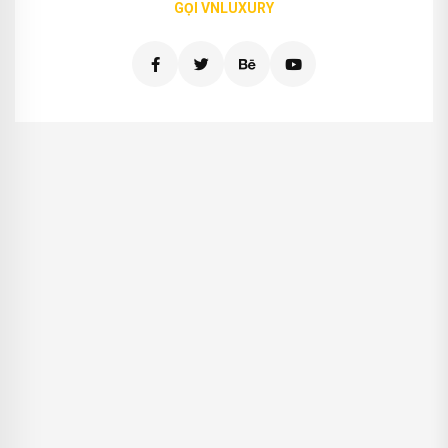
Liên hệ
Quảng cáo
GỌI VNLUXURY