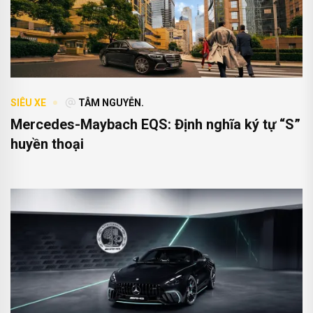
SIÊU XE
TÂM NGUYỄN.
Mercedes-Maybach EQS: Định nghĩa ký tự “S”
huyền thoại