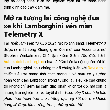
lớp áo công nghệ, biến trải nghiệm cầm lái trở thành hành
trình đỉnh cao đầy đam mê.
Mở ra tương lai công nghệ đua
xe khi Lamborghini vén màn
Telemetry X
Tại
Triển lãm Điện tử CES 2024
rực rỡ ánh sáng, Telemetry X
được ra mắt trong Không gian Đổi mới của Accenture, nơi
Stephan Winkelmann, Chủ tịch kiêm Giám đốc điều hành
Automobili Lamborghini
chia sẻ: "Cải tiến là cội nguồn cốt lõi
của Lamborghini, như chúng ta đã chứng kiến với
Revuelto
–
chiếc siêu xe mang tính cách mạng – và mẫu xe ý tưởng
hoàn toàn điện Lanzador. Trong tương lai, siêu xe của chúng
tôi không chỉ đem lại cảm giác phấn khích tột độ, mà còn là
những trải nghiệm lái xe tuyệt đỉnh.
Telemetry X chính là bản
phác thảo hoàn hảo cho những dịch vụ kết nối mà khách
hàng sẽ được tận hưởng trong những năm tới
".