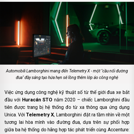
Automobili Lamborghini mang đến Telemetry X - một "cầu nối đường
đua" đầy sáng tạo hứa hẹn sẽ lồng thêm lớp áo công nghệ
Việc ứng dụng công nghệ kỹ thuật số từ thế giới đua xe bắt
đầu với
Huracán STO
năm 2020 – chiếc Lamborghini đầu
tiên được trang bị hệ thống đo từ xa thông qua ứng dụng
Unica. Với
Telemetry X
, Lamborghini đặt ra tầm nhìn về một
tương lai hòa mình vào đường đua, dựa trên sự phối hợp
giữa ba hệ thống do hãng hợp tác phát triển cùng Accenture: