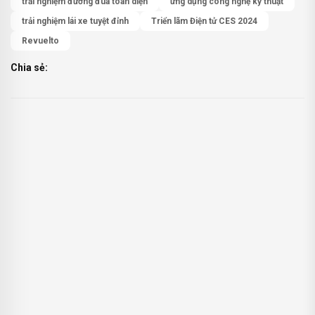
trải nghiệm đường đua toàn diện
ứng dụng công nghệ kỹ thuật
trải nghiệm lái xe tuyệt đỉnh
Triển lãm Điện tử CES 2024
Revuelto
Share
Chia sẻ: