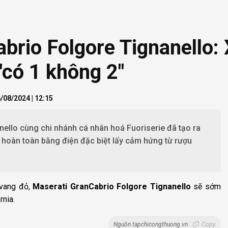
brio Folgore Tignanello: 
"có 1 không 2"
/08/2024 | 12:15
ello cùng chi nhánh cá nhân hoá Fuoriserie đã tạo ra
hoàn toàn bằng điện đặc biệt lấy cảm hứng từ rượu
 vang đỏ,
Maserati GranCabrio Folgore Tignanello
sẽ sớm
rnia.
Nguồn tapchicongthuong.vn
Copy