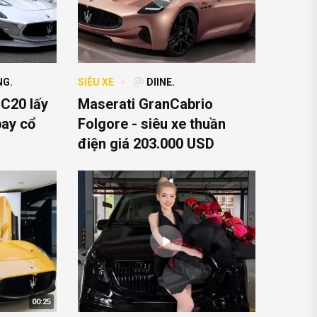
NG.
SIÊU XE
DIINE.
C20 lấy
Maserati GranCabrio
ay cổ
Folgore - siêu xe thuần
điện giá 203.000 USD
00:25