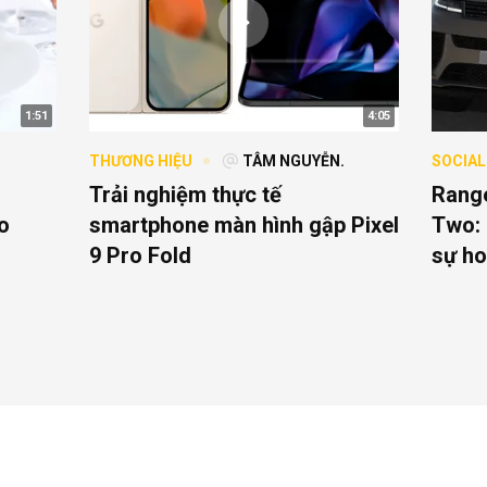
1:51
4:05
THƯƠNG HIỆU
TÂM NGUYỄN.
SOCIAL
Trải nghiệm thực tế
Range
o
smartphone màn hình gập Pixel
Two: 
9 Pro Fold
sự ho