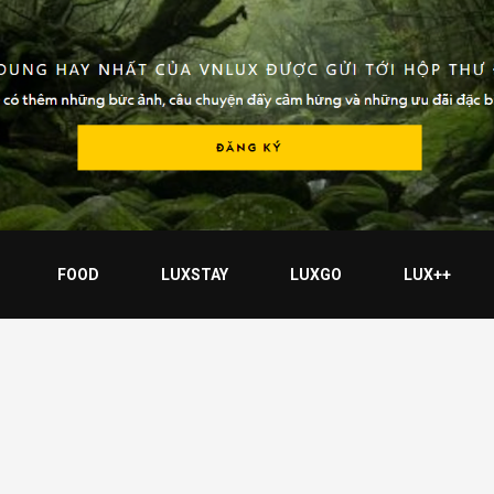
FOOD
LUXSTAY
LUXGO
LUX++