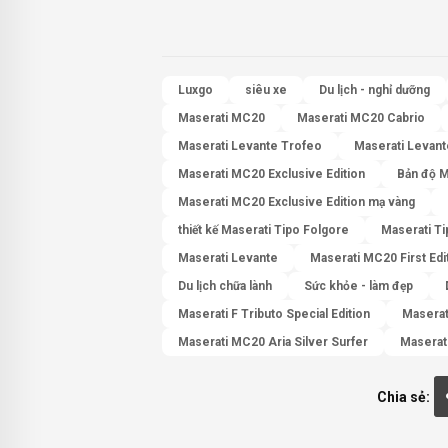
Luxgo
siêu xe
Du lịch - nghỉ dưỡng
Maserati MC20
Maserati MC20 Cabrio
Maserati Levante Trofeo
Maserati Levant
Maserati MC20 Exclusive Edition
Bản độ M
Maserati MC20 Exclusive Edition mạ vàng
thiết kế Maserati Tipo Folgore
Maserati T
Maserati Levante
Maserati MC20 First Edi
Du lịch chữa lành
Sức khỏe - làm đẹp
Maserati F Tributo Special Edition
Maserat
Maserati MC20 Aria Silver Surfer
Maserat
Chia sẻ: