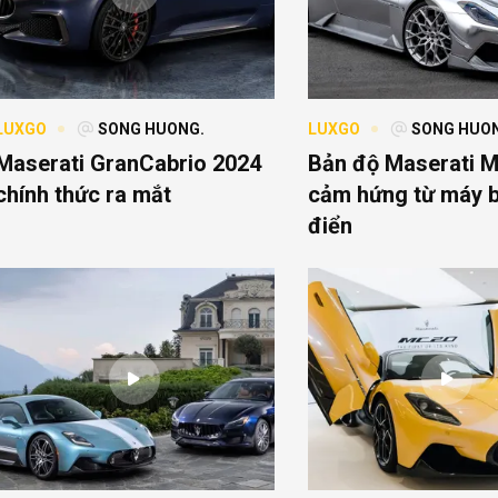
LUXGO
SONG HUONG.
LUXGO
SONG HUO
Maserati GranCabrio 2024
Bản độ Maserati M
chính thức ra mắt
cảm hứng từ máy b
điển