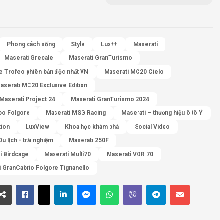
Phong cách sống
Style
Lux++
Maserati
Maserati Grecale
Maserati GranTurismo
e Trofeo phiên bản độc nhất VN
Maserati MC20 Cielo
aserati MC20 Exclusive Edition
Maserati Project 24
Maserati GranTurismo 2024
ipo Folgore
Maserati MSG Racing
Maserati – thương hiệu ô tô Ý
tion
LuxView
Khoa học khám phá
Social Video
Du lịch - trải nghiệm
Maserati 250F
i Birdcage
Maserati Multi70
Maserati VOR 70
i GranCabrio Folgore Tignanello